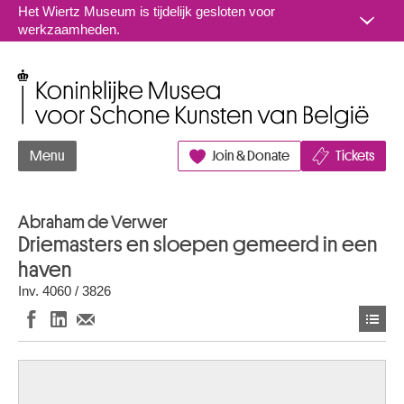
Naar inhoud
Het Wiertz Museum is tijdelijk gesloten voor
werkzaamheden.
Koninklijke Musea voor Schone Kunsten van België
Menu
Join & Donate
Tickets
Abraham de Verwer
Driemasters en sloepen gemeerd in een
haven
Inv. 4060 / 3826