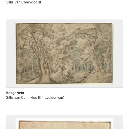
Gillis Van Coninxloo III
Bosgezicht
Gillis van Coninxloo III (navolger van)