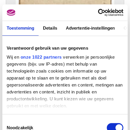
Toestemming
Details
Advertentie-instellingen
Ov
Verantwoord gebruik van uw gegevens
Wij en
onze 1022 partners
verwerken je persoonlijke
gegevens (bijv. uw IP-adres) met behulp van
technologieën zoals cookies om informatie op uw
apparaat op te slaan en te gebruiken met als doel
gepersonaliseerde advertenties en content, metingen aan
advertenties en content, inzicht in publiek en
productontwikkeling. U kunt kiezen wie uw gegevens
gebruikt en met welke doelen.
Als u het toestaat, willen we ook graag:
Toestemmingsselectie
Informatie verzamelen over uw geografische
Noodzakelijk