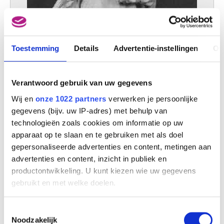
Toestemming
Details
Advertentie-instellingen
Ov
Verantwoord gebruik van uw gegevens
Wij en
onze 1022 partners
verwerken je persoonlijke
gegevens (bijv. uw IP-adres) met behulp van
technologieën zoals cookies om informatie op uw
apparaat op te slaan en te gebruiken met als doel
gepersonaliseerde advertenties en content, metingen aan
advertenties en content, inzicht in publiek en
productontwikkeling. U kunt kiezen wie uw gegevens
gebruikt en met welke doelen.
Als u het toestaat, willen we ook graag:
Toestemmingsselectie
De gelukzalige Jordanus
Informatie verzamelen over uw geografische
Noodzakelijk
Alexander van Papenhoven