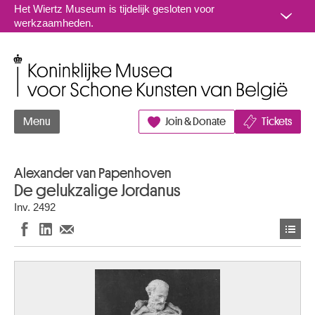
Naar inhoud
Het Wiertz Museum is tijdelijk gesloten voor
werkzaamheden.
Koninklijke Musea voor Schone Kunsten van België
Menu
Join & Donate
Tickets
Alexander van Papenhoven
De gelukzalige Jordanus
Inv. 2492