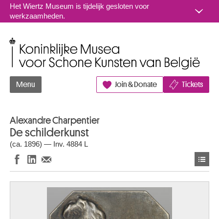
Naar inhoud
Het Wiertz Museum is tijdelijk gesloten voor
werkzaamheden.
Koninklijke Musea voor Schone Kunsten van België
Menu
Join & Donate
Tickets
Alexandre Charpentier
De schilderkunst
(ca. 1896) — Inv. 4884 L