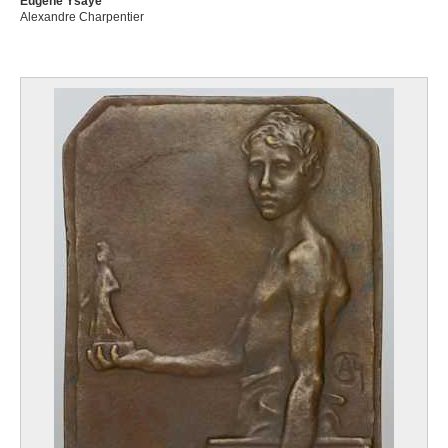
Eugène Ysaÿe
Alexandre Charpentier