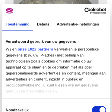
Toestemming
Details
Advertentie-instellingen
Ov
Verantwoord gebruik van uw gegevens
Wij en
onze 1022 partners
verwerken je persoonlijke
gegevens (bijv. uw IP-adres) met behulp van
technologieën zoals cookies om informatie op uw
apparaat op te slaan en te gebruiken met als doel
gepersonaliseerde advertenties en content, metingen aan
advertenties en content, inzicht in publiek en
De tekening
Alexandre Charpentier
productontwikkeling. U kunt kiezen wie uw gegevens
gebruikt en met welke doelen.
Als u het toestaat, willen we ook graag:
Toestemmingsselectie
Informatie verzamelen over uw geografische
Noodzakelijk