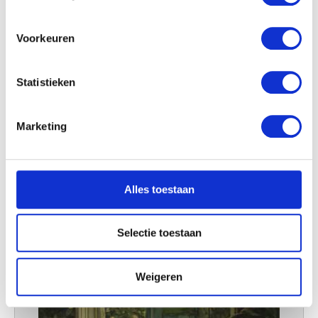
locatie, die tot een paar meter nauwkeurig kan zijn
Uw apparaat identificeren door het actief te
scannen op specifieke eigenschappen (fingerprinting)
Voorkeuren
Lees meer over hoe uw persoonlijke gegevens worden
verwerkt en stel uw voorkeuren in het
detailgedeelte
in.
Statistieken
U kunt uw toestemming op elk moment wijzigen of
intrekken in de Cookieverklaring.
Marketing
We gebruiken cookies om content en advertenties te
personaliseren, om functies voor social media te bieden
en om ons websiteverkeer te analyseren. Ook delen we
Alles toestaan
informatie over uw gebruik van onze site met onze
partners voor social media, adverteren en analyse. Deze
partners kunnen deze gegevens combineren met andere
Selectie toestaan
informatie die u aan ze heeft verstrekt of die ze hebben
verzameld op basis van uw gebruik van hun services.
Weigeren