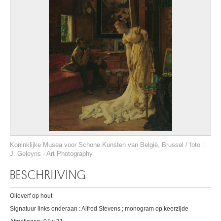
Koninklijke Musea voor Schone Kunsten van België, Brussel / foto :
J. Geleyns - Art Photography
BESCHRIJVING
Olieverf op hout
Signatuur links onderaan : Alfred Stevens ; monogram op keerzijde