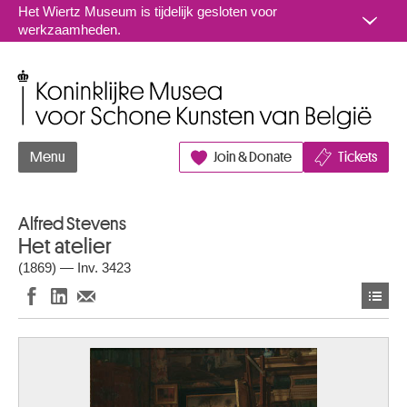
Naar inhoud
Het Wiertz Museum is tijdelijk gesloten voor
werkzaamheden.
Koninklijke Musea voor Schone Kunsten van België
Menu
Join & Donate
Tickets
Alfred Stevens
Het atelier
(1869) — Inv. 3423