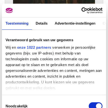
Toestemming
Details
Advertentie-instellingen
Ov
Verantwoord gebruik van uw gegevens
Wij en
onze 1022 partners
verwerken je persoonlijke
gegevens (bijv. uw IP-adres) met behulp van
technologieën zoals cookies om informatie op uw
apparaat op te slaan en te gebruiken met als doel
gepersonaliseerde advertenties en content, metingen aan
advertenties en content, inzicht in publiek en
productontwikkeling. U kunt kiezen wie uw gegevens
gebruikt en met welke doelen.
Het atelier
Alfred Stevens
Als u het toestaat, willen we ook graag:
Toestemmingsselectie
Informatie verzamelen over uw geografische
Noodzakelijk