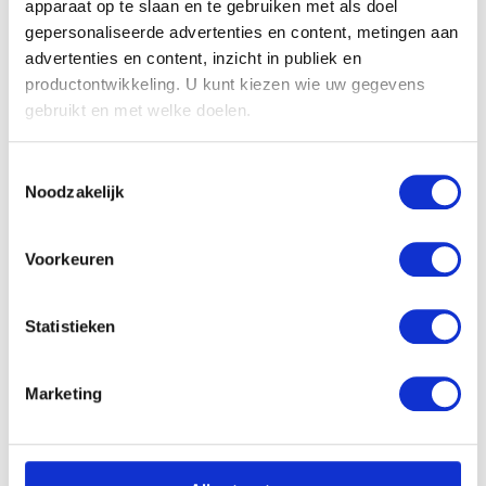
apparaat op te slaan en te gebruiken met als doel
gepersonaliseerde advertenties en content, metingen aan
advertenties en content, inzicht in publiek en
productontwikkeling. U kunt kiezen wie uw gegevens
Het equinoctium
gebruikt en met welke doelen.
Alfred Verwée
Als u het toestaat, willen we ook graag:
Toestemmingsselectie
Informatie verzamelen over uw geografische
Noodzakelijk
locatie, die tot een paar meter nauwkeurig kan zijn
Uw apparaat identificeren door het actief te
scannen op specifieke eigenschappen (fingerprinting)
Voorkeuren
Lees meer over hoe uw persoonlijke gegevens worden
verwerkt en stel uw voorkeuren in het
detailgedeelte
in.
Statistieken
U kunt uw toestemming op elk moment wijzigen of
intrekken in de Cookieverklaring.
Marketing
We gebruiken cookies om content en advertenties te
personaliseren, om functies voor social media te bieden
en om ons websiteverkeer te analyseren. Ook delen we