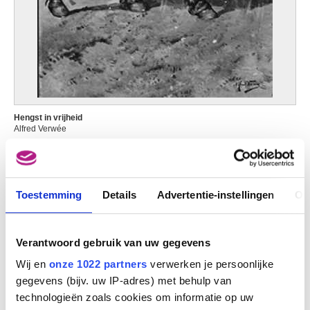
Hengst in vrijheid
Alfred Verwée
Toestemming
Details
Advertentie-instellingen
Ov
Verantwoord gebruik van uw gegevens
Wij en
onze 1022 partners
verwerken je persoonlijke
gegevens (bijv. uw IP-adres) met behulp van
technologieën zoals cookies om informatie op uw