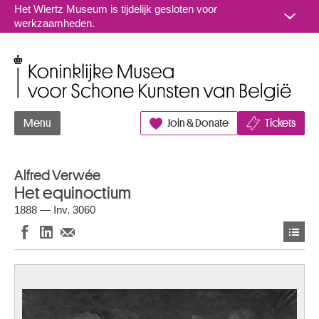
Naar inhoud
Het Wiertz Museum is tijdelijk gesloten voor
werkzaamheden.
Koninklijke Musea voor Schone Kunsten van België
Menu
Join & Donate
Tickets
Alfred Verwée
Het equinoctium
1888 — Inv. 3060