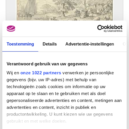
De maanden. Serie van 12 composities (Juni)
Toestemming
Details
Advertentie-instellingen
Ov
Allaert van Everdingen
Verantwoord gebruik van uw gegevens
Wij en
onze 1022 partners
verwerken je persoonlijke
gegevens (bijv. uw IP-adres) met behulp van
technologieën zoals cookies om informatie op uw
apparaat op te slaan en te gebruiken met als doel
gepersonaliseerde advertenties en content, metingen aan
advertenties en content, inzicht in publiek en
productontwikkeling. U kunt kiezen wie uw gegevens
gebruikt en met welke doelen.