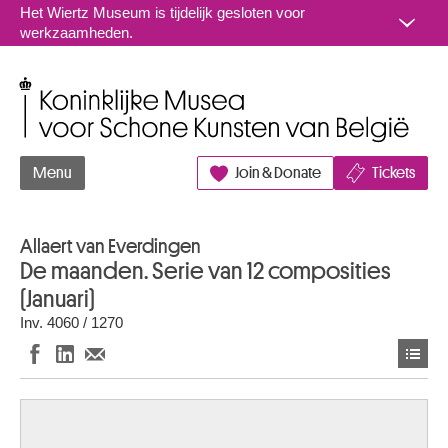
Naar inhoud
Het Wiertz Museum is tijdelijk gesloten voor
werkzaamheden.
Koninklijke Musea voor Schone Kunsten van België
Menu
Join & Donate
Tickets
Allaert van Everdingen
De maanden. Serie van 12 composities
(Januari)
Inv. 4060 / 1270