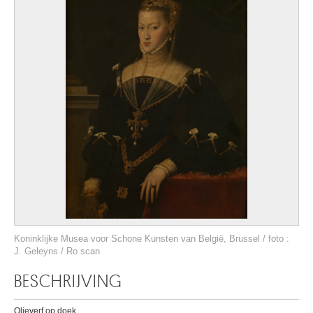
Koninklijke Musea voor Schone Kunsten van België, Brussel / foto :
J. Geleyns / Ro scan
BESCHRIJVING
Olieverf op doek