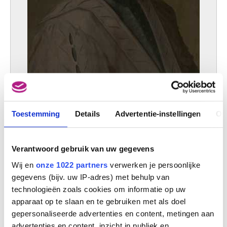
Toestemming
Details
Advertentie-instellingen
Ov
Portret van Hubert Goltzius 1526-1583
Anthonis Mor van Dashorst
Verantwoord gebruik van uw gegevens
Wij en
onze 1022 partners
verwerken je persoonlijke
gegevens (bijv. uw IP-adres) met behulp van
technologieën zoals cookies om informatie op uw
apparaat op te slaan en te gebruiken met als doel
gepersonaliseerde advertenties en content, metingen aan
advertenties en content, inzicht in publiek en