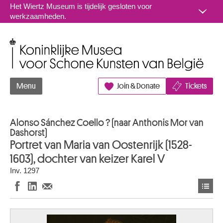
Naar inhoud
Het Wiertz Museum is tijdelijk gesloten voor
werkzaamheden.
Koninklijke Musea voor Schone Kunsten van België
Menu
Join & Donate
Tickets
Alonso Sánchez Coello ? (naar Anthonis Mor van
Dashorst)
Portret van Maria van Oostenrijk (1528-
1603), dochter van keizer Karel V
Inv. 1297