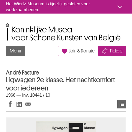
Naar inhoud
Het Wiertz Museum is tijdelijk gesloten voor
werkzaamheden.
Koninklijke Musea voor Schone Kunsten van België
Menu
Join & Donate
Tickets
André Pasture
Ligwagen 2e klasse. Het nachtkomfort
voor iedereen
1966 — Inv. 10441 / 10