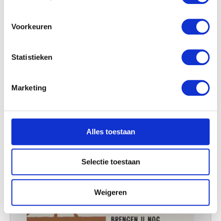
locatie, die tot een paar meter nauwkeurig kan zijn
Uw apparaat identificeren door het actief te
scannen op specifieke eigenschappen (fingerprinting)
Voorkeuren
Lees meer over hoe uw persoonlijke gegevens worden
verwerkt en stel uw voorkeuren in het
detailgedeelte
in.
Statistieken
U kunt uw toestemming op elk moment wijzigen of
intrekken in de Cookieverklaring.
Marketing
We gebruiken cookies om content en advertenties te
personaliseren, om functies voor social media te bieden
en om ons websiteverkeer te analyseren. Ook delen we
Alles toestaan
informatie over uw gebruik van onze site met onze
partners voor social media, adverteren en analyse. Deze
partners kunnen deze gegevens combineren met andere
Selectie toestaan
informatie die u aan ze heeft verstrekt of die ze hebben
verzameld op basis van uw gebruik van hun services.
Weigeren