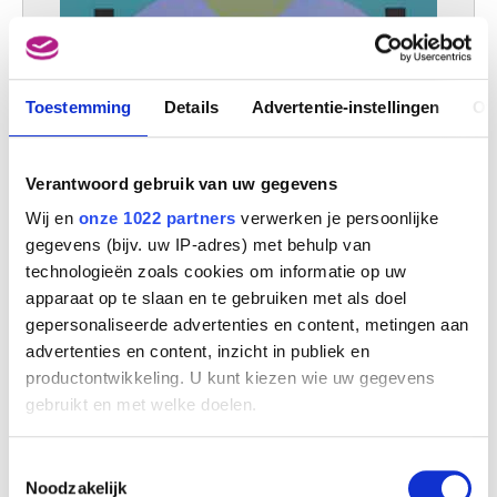
Toestemming
Details
Advertentie-instellingen
Ov
Verantwoord gebruik van uw gegevens
Wij en
onze 1022 partners
verwerken je persoonlijke
gegevens (bijv. uw IP-adres) met behulp van
technologieën zoals cookies om informatie op uw
apparaat op te slaan en te gebruiken met als doel
gepersonaliseerde advertenties en content, metingen aan
advertenties en content, inzicht in publiek en
productontwikkeling. U kunt kiezen wie uw gegevens
gebruikt en met welke doelen.
Auto-nachtexpres
André Pasture
Als u het toestaat, willen we ook graag:
Toestemmingsselectie
Informatie verzamelen over uw geografische
Noodzakelijk