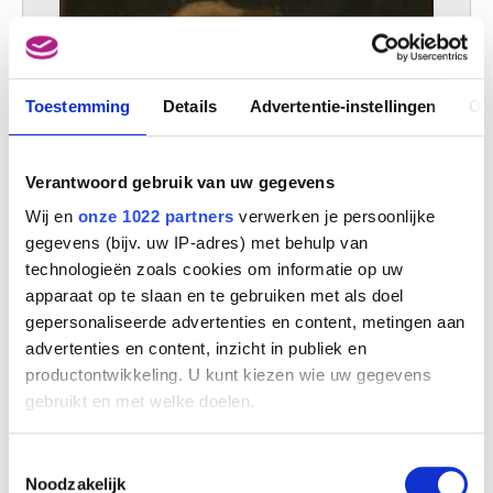
Toestemming
Details
Advertentie-instellingen
Ov
Mannenportret
Anoniem
Verantwoord gebruik van uw gegevens
Wij en
onze 1022 partners
verwerken je persoonlijke
gegevens (bijv. uw IP-adres) met behulp van
technologieën zoals cookies om informatie op uw
apparaat op te slaan en te gebruiken met als doel
gepersonaliseerde advertenties en content, metingen aan
advertenties en content, inzicht in publiek en
productontwikkeling. U kunt kiezen wie uw gegevens
gebruikt en met welke doelen.
Als u het toestaat, willen we ook graag:
Toestemmingsselectie
Informatie verzamelen over uw geografische
Noodzakelijk