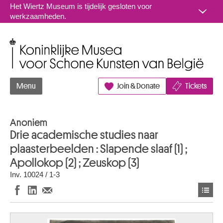
Naar inhoud
Het Wiertz Museum is tijdelijk gesloten voor
werkzaamheden.
Koninklijke Musea voor Schone Kunsten van België
Menu
Join & Donate
Tickets
Anoniem
Drie academische studies naar
plaasterbeelden : Slapende slaaf (1) ;
Apollokop (2) ; Zeuskop (3)
Inv. 10024 / 1-3