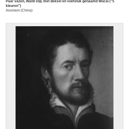
Paar vazen, Wanli stijl, met deksel en voetstuk genaamd Wucai ("5
kleuren")
Anoniem (China)