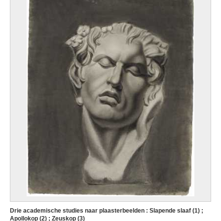
Drie academische studies naar plaasterbeelden : Slapende slaaf (1) ;
Apollokop (2) ; Zeuskop (3)