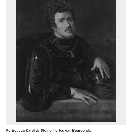
Portret van Karel de Stoute, hertog van Bourgondië