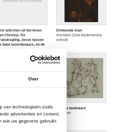
Afbeelding niet beschikbaar
rie taferelen uit het leven
Drinkende man
an Christus. De
Anoniem (Zuid-Nederlandse
ruisdragiing, Jezus tussen
school)
e twee moordenaars, en de
ruisafneming
noniem (Zuid-Nederlandse
chool, 17de eeuw)
Over
Afbeelding niet beschikbaar
p van technologieën zoals
ngelen waken de dode
Familie bedelaars
hristus
Anoniem
erde advertenties en content,
noniem (Zuid-Nederlandse
en wie uw gegevens gebruikt
chool)