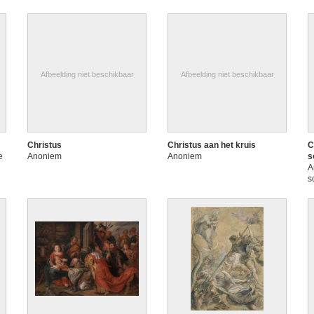
Afbeelding niet beschikbaar
Afbeelding niet beschikbaar
Christus
Christus aan het kruis
C
e
Anoniem
Anoniem
s
A
s