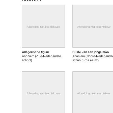
Afbeelding niet beschikbaar
Afbeelding niet beschikbaar
Allegorische figuur
Buste van een jonge man
Anoniem (Zuid-Nederlandse
Anoniem (Noord-Nederlands
school)
school 17de eeuw)
Afbeelding niet beschikbaar
Afbeelding niet beschikbaar