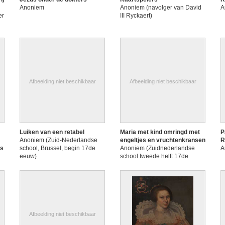
Anoniem
Anoniem (navolger van David
A
er
III Ryckaert)
Afbeelding niet beschikbaar
Afbeelding niet beschikbaar
Luiken van een retabel
Maria met kind omringd met
P
Anoniem (Zuid-Nederlandse
engeltjes en vruchtenkransen
R
ls
school, Brussel, begin 17de
Anoniem (Zuidnederlandse
A
eeuw)
school tweede helft 17de
eeuw), vruchtenkransen door
Pieter Capuyns
Afbeelding niet beschikbaar