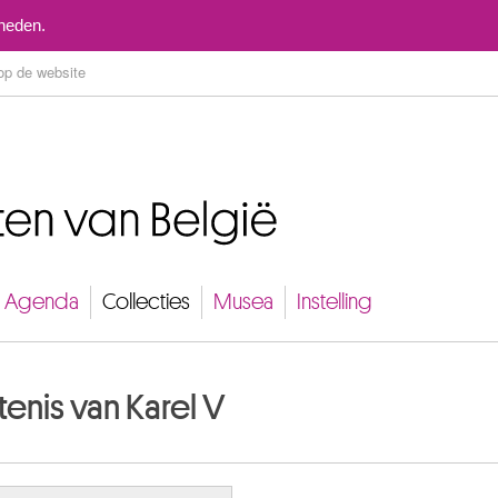
Naar inhoud
mheden.
Agenda
Collecties
Musea
Instelling
enis van Karel V