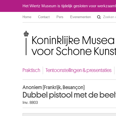
Het Wiertz Museum is tijdelijk gesloten voor werkzaa
Home
Contact
Pers
Evenementen
Koninklijke Musea voor Schone Kunsten van België
Praktisch
Tentoonstellingen & presentaties
Anoniem (Frankrijk, Besançon)
Dubbel pistool met de beelt
Inv. 8803