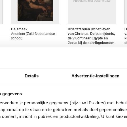
Afbeelding niet beschikbaar
De smaak
Drie taferelen uit het leven
D
Anoniem (Zuid-Nederlandse
van Christus. De besnijdenis,
v
school)
de vlucht naar Egypte en
k
Jezus bij de schriftgeleerden
d
Anoniem (Zuid-Nederlandse
k
school, 17de eeuw)
A
s
Details
Advertentie-instellingen
Afbeelding niet beschikbaar
Afbeelding niet beschikbaar
w gegevens
erwerken je persoonlijke gegevens (bijv. uw IP-adres) met behul
us
Een engel
Een engel
E
Anoniem
Anoniem
C
apparaat op te slaan en te gebruiken met als doel gepersonalise
A
 content, inzicht in publiek en productontwikkeling. U kunt kiez
s