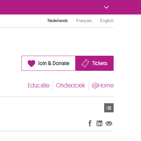
Nederlands
Français
English
Join & Donate
Tickets
Educatie
Onderzoek
@Home