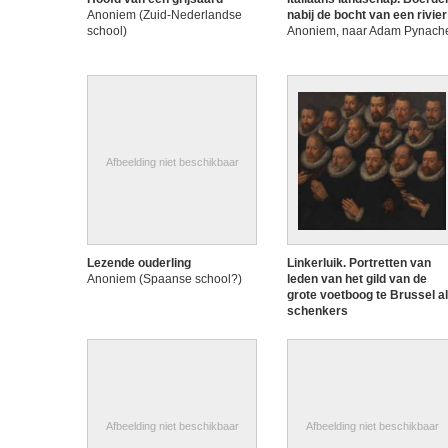
Anoniem (Zuid-Nederlandse
nabij de bocht van een rivier
school)
Anoniem, naar Adam Pynach
Afbeelding niet beschikbaar
Lezende ouderling
Linkerluik. Portretten van
Anoniem (Spaanse school?)
leden van het gild van de
grote voetboog te Brussel a
schenkers
Anoniem (Zuid-Nederlandse
school, Brussel, begin 17de
eeuw)
Afbeelding niet beschikbaar
Afbeelding niet beschikbaar