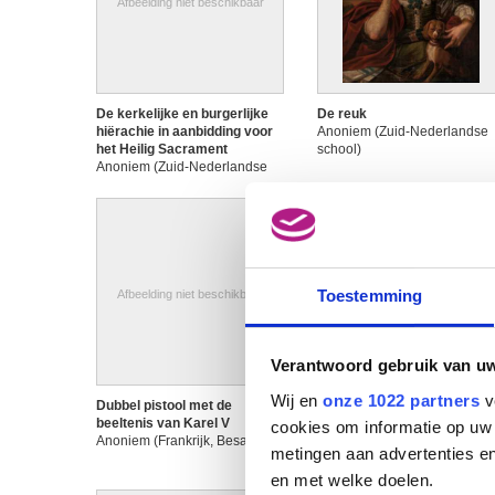
Afbeelding niet beschikbaar
De kerkelijke en burgerlijke
De reuk
hiërachie in aanbidding voor
Anoniem (Zuid-Nederlandse
het Heilig Sacrament
school)
Anoniem (Zuid-Nederlandse
school)
Toestemming
Afbeelding niet beschikbaar
Afbeelding niet beschikbaar
Verantwoord gebruik van u
Wij en
onze 1022 partners
v
Dubbel pistool met de
Een apostel (de heilige Paul
beeltenis van Karel V
?)
cookies om informatie op uw 
Anoniem (Frankrijk, Besançon)
Anoniem
metingen aan advertenties en
en met welke doelen.