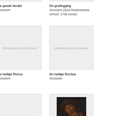
e goede herder
De graflegging
noniem
Anoniem (Zuid-Nederlandse
school, 17de eeuw)
Afbeelding niet beschikbaar
Afbeelding niet beschikbaar
e heilige Petrus
De heilige Rochus
noniem
Anoniem