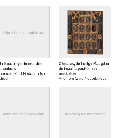
Afbeelding niet beschikbaar
hristus in glorie met drie
Christus, de heilige Maagd en
chenkers
de twaalf apostelen in
noniem (Zuid-Nederlandse
medaillon
chool)
Anoniem (Zuid-Nederlandse
school, 17de eeuw)
Afbeelding niet beschikbaar
Afbeelding niet beschikbaar