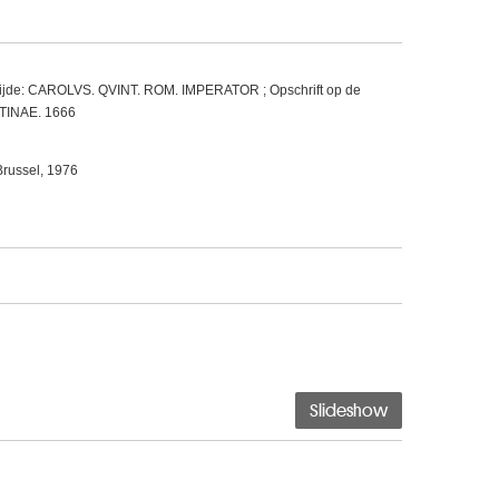
rzijde: CAROLVS. QVINT. ROM. IMPERATOR ; Opschrift op de
NTINAE. 1666
Brussel, 1976
Slideshow