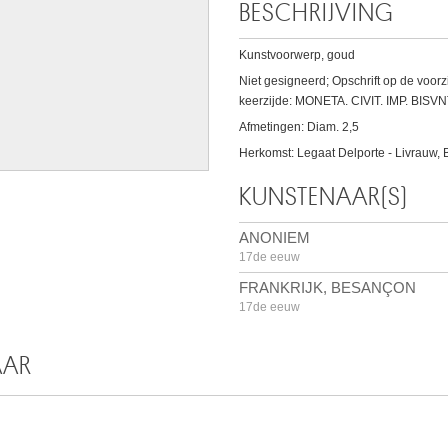
BESCHRIJVING
Kunstvoorwerp, goud
Niet gesigneerd; Opschrift op de voo
keerzijde: MONETA. CIVIT. IMP. BISV
Afmetingen: Diam. 2,5
Herkomst: Legaat Delporte - Livrauw, 
KUNSTENAAR(S)
ANONIEM
17de eeuw
FRANKRIJK, BESANÇON
17de eeuw
AAR