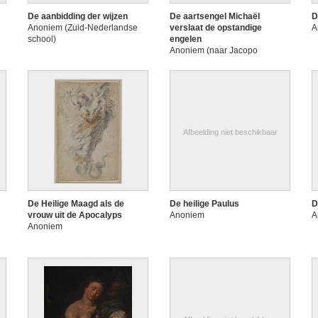
De aanbidding der wijzen
De aartsengel Michaël
D
Anoniem (Zuid-Nederlandse
verslaat de opstandige
A
school)
engelen
Anoniem (naar Jacopo
Tintoretto, mogelijk door Peter
Paul Rubens geretoucheerd)
Afbeelding niet beschikbaar
De Heilige Maagd als de
De heilige Paulus
D
vrouw uit de Apocalyps
Anoniem
A
Anoniem