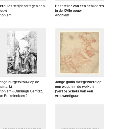
ercules strijdend tegen een
Het atelier van een schilderes
eeuw
in de XVIIe eeuw
noniem
Anoniem
onge burgervrouw op de
Jonge godin meegevoerd op
ismarkt
een wagen in de wolken -
noniem - Quirringh Gerritsz.
(Verso) Schets van een
an Brekelenkam ?
vrouwenfiguur
Anoniem