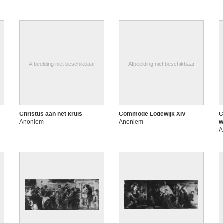
Afbeelding niet beschikbaar
Afbeelding niet beschikbaar
Christus aan het kruis
Commode Lodewijk XIV
C
Anoniem
Anoniem
w
A