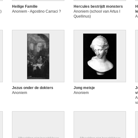
Heilige Familie
Hercules bestrijdt monsters
H
)
Anoniem - Agostino Carraci ?
Anoniem (school van Artus I
l
Quellinus)
A
Jezus onder de dokters
Jong meisje
J
Anoniem
Anoniem
v
A
v