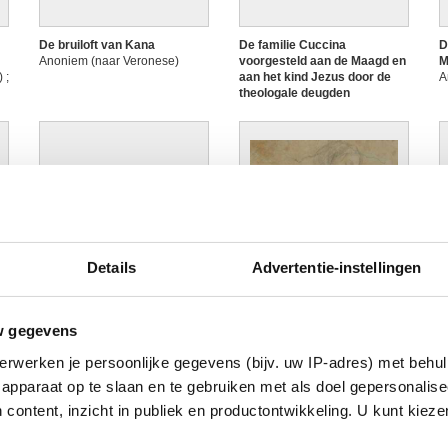
De bruiloft van Kana
De familie Cuccina
D
Anoniem (naar Veronese)
voorgesteld aan de Maagd en
M
 ;
aan het kind Jezus door de
A
theologale deugden
Anoniem (naar Veronese)
Afbeelding niet beschikbaar
Details
Advertentie-instellingen
De Kruisdraging (statie van
De Maagd Maria
D
een Kruisweg)
Anoniem Italiaans
i
w gegevens
Anoniem
P
A
erwerken je persoonlijke gegevens (bijv. uw IP-adres) met behul
apparaat op te slaan en te gebruiken met als doel gepersonalise
 content, inzicht in publiek en productontwikkeling. U kunt kiez