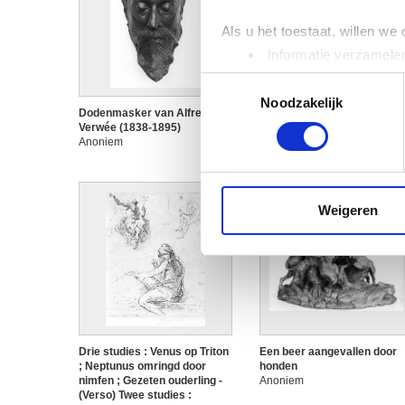
Als u het toestaat, willen we
Informatie verzamelen
Uw apparaat identific
Toestemmingsselectie
Lees meer over hoe uw perso
Noodzakelijk
Dodenmasker van Alfred
Dodenmasker van Antoine
toestemming op elk moment wi
Verwée (1838-1895)
Wiertz (1806-1865)
Anoniem
Anoniem
We gebruiken cookies om cont
websiteverkeer te analyseren
media, adverteren en analys
Weigeren
verstrekt of die ze hebben v
Drie studies : Venus op Triton
Een beer aangevallen door
; Neptunus omringd door
honden
nimfen ; Gezeten ouderling -
Anoniem
(Verso) Twee studies :