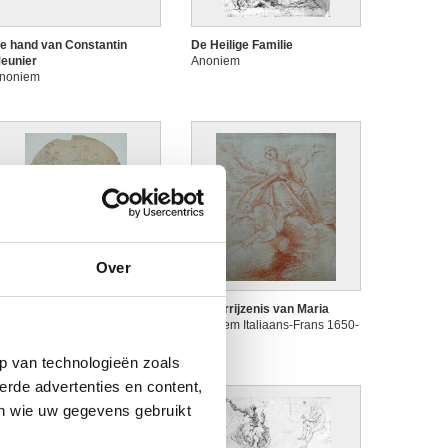
e hand van Constantin
De Heilige Familie
eunier
Anoniem
noniem
Over
e val van Simon de Magiër
De verrijzenis van Maria
n het bijzijn van de heilige
Anoniem Italiaans-Frans 1650-
etrus en van keizer Nero
1725
noniem
p van technologieën zoals
erde advertenties en content,
en wie uw gegevens gebruikt