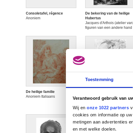
Consoletafel, régence
De bekering van de heilige
Anoniem
Hubertus
Jacques d'Arthois (atelier van)
figuren van een andere hand
Toestemming
De heilige familie
De heilige Johannes,
Anoniem Italiaans
evangelist
Verantwoord gebruik van u
Anoniem Italiaans
Wij en
onze 1022 partners
v
cookies om informatie op uw 
metingen aan advertenties en
en met welke doelen.