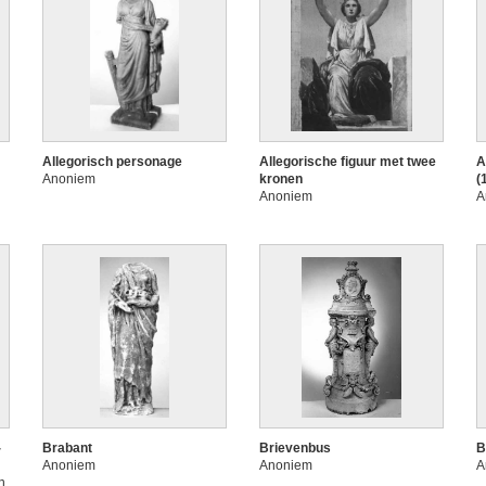
Allegorisch personage
Allegorische figuur met twee
A
Anoniem
kronen
(
Anoniem
A
-
Brabant
Brievenbus
B
Anoniem
Anoniem
A
n