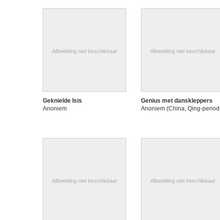
Liggende man en roofvogel
(Prometheus) ; Vallende man
Anoniem
Afbeelding niet beschikbaar
Afbeelding niet beschikbaar
Geknielde Isis
Genius met danskleppers
Anoniem
Anoniem (China, Qing-perio
Afbeelding niet beschikbaar
Afbeelding niet beschikbaar