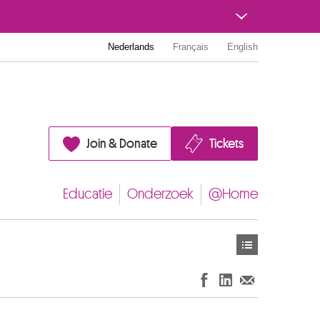
Nederlands
Français
English
Join & Donate
Tickets
Educatie
Onderzoek
@Home