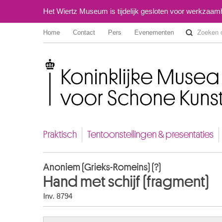
Het Wiertz Museum is tijdelijk gesloten voor werkzaa
Home
Contact
Pers
Evenementen
Koninklijke Musea voor Schone Kunsten van België
Praktisch
Tentoonstellingen & presentaties
Anoniem (Grieks-Romeins) (?)
Hand met schijf (fragment)
Inv. 8794