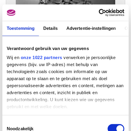
Toestemming
Details
Advertentie-instellingen
Ov
Brievenbus
Verantwoord gebruik van uw gegevens
Anoniem
Wij en
onze 1022 partners
verwerken je persoonlijke
gegevens (bijv. uw IP-adres) met behulp van
technologieën zoals cookies om informatie op uw
apparaat op te slaan en te gebruiken met als doel
gepersonaliseerde advertenties en content, metingen aan
advertenties en content, inzicht in publiek en
productontwikkeling. U kunt kiezen wie uw gegevens
gebruikt en met welke doelen.
Als u het toestaat, willen we ook graag:
Toestemmingsselectie
Informatie verzamelen over uw geografische
Noodzakelijk