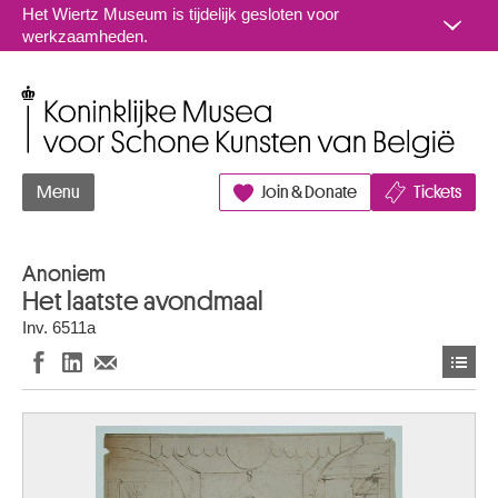
Naar inhoud
Het Wiertz Museum is tijdelijk gesloten voor
werkzaamheden.
Koninklijke Musea voor Schone Kunsten van België
Menu
Join & Donate
Tickets
Anoniem
Het laatste avondmaal
Inv. 6511a