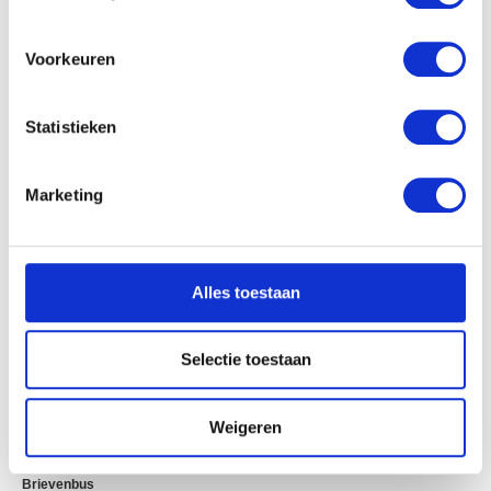
locatie, die tot een paar meter nauwkeurig kan zijn
Uw apparaat identificeren door het actief te
scannen op specifieke eigenschappen (fingerprinting)
Voorkeuren
Lees meer over hoe uw persoonlijke gegevens worden
verwerkt en stel uw voorkeuren in het
detailgedeelte
in.
Statistieken
U kunt uw toestemming op elk moment wijzigen of
intrekken in de Cookieverklaring.
Marketing
We gebruiken cookies om content en advertenties te
personaliseren, om functies voor social media te bieden
en om ons websiteverkeer te analyseren. Ook delen we
Alles toestaan
informatie over uw gebruik van onze site met onze
partners voor social media, adverteren en analyse. Deze
partners kunnen deze gegevens combineren met andere
Selectie toestaan
informatie die u aan ze heeft verstrekt of die ze hebben
verzameld op basis van uw gebruik van hun services.
Weigeren
Brievenbus