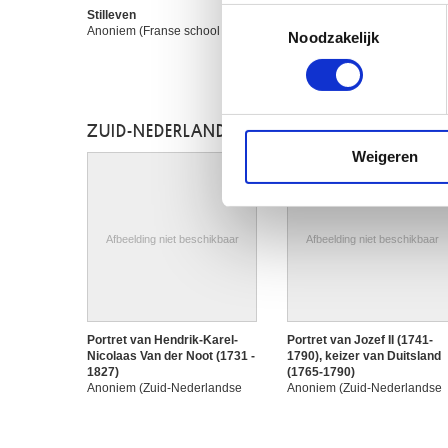
Uw apparaat identific
Toestemmingsselectie
Stilleven
Lees meer over hoe uw perso
Anoniem (Franse school ?)
Noodzakelijk
toestemming op elk moment wi
We gebruiken cookies om cont
websiteverkeer te analyseren
ZUID-NEDERLANDSE SCHOOL
media, adverteren en analys
Weigeren
verstrekt of die ze hebben v
Afbeelding niet beschikbaar
Afbeelding niet beschikbaar
Portret van Hendrik-Karel-
Portret van Jozef II (1741-
Nicolaas Van der Noot (1731 -
1790), keizer van Duitsland
1827)
(1765-1790)
Anoniem (Zuid-Nederlandse
Anoniem (Zuid-Nederlandse
school)
school)