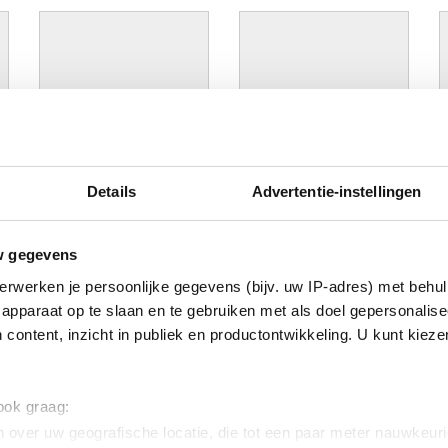
Afbeelding niet beschikbaar
Afbeelding niet beschikbaar
Details
Advertentie-instellingen
Portret van Jozef II (1741-
Portret van Karl Johann
P
1790), keizer van Duitsland
Philipp, graaf van Cobenzl
J
(1765-1790)
(1712 - 1770), als ridder van
(
Anoniem (Zuid-Nederlandse
het Gulden Vlies
A
w gegevens
school)
Anoniem (Zuid-Nederlandse
s
school)
erwerken je persoonlijke gegevens (bijv. uw IP-adres) met behul
apparaat op te slaan en te gebruiken met als doel gepersonalise
 content, inzicht in publiek en productontwikkeling. U kunt kiez
 ook graag:
 over uw geografische locatie, die tot een paar meter nauwkeuri