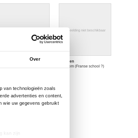
Afbeelding niet beschikbaar
Afbeelding niet beschikbaar
Over
ortret van priester
Stilleven
ohannes-Simon van Eupen
Anoniem (Franse school ?)
1744 - 1804)
noniem (Zuid-Nederlandse
chool)
p van technologieën zoals
erde advertenties en content,
en wie uw gegevens gebruikt
g kan zijn