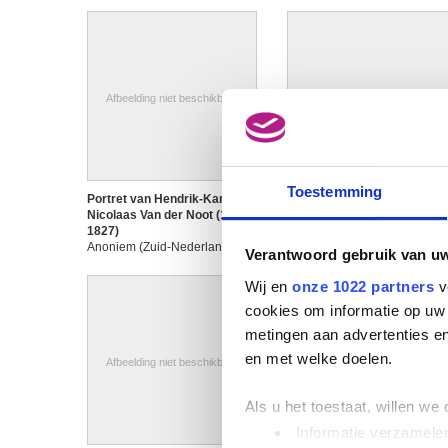
Afbeelding niet beschikbaar
Afbeelding niet beschikbaar
Toestemming
Portret van Hendrik-Karel-
Portret van Jozef II (1741-
Nicolaas Van der Noot (1731 -
1790), keizer van Duitsland
1827)
(1765-1790)
Anoniem (Zuid-Nederlandse
Anoniem (Zuid-Nederlandse
Verantwoord gebruik van u
school)
school)
Wij en
onze 1022 partners
v
cookies om informatie op uw 
metingen aan advertenties en
en met welke doelen.
Afbeelding niet beschikbaar
Als u het toestaat, willen we
Informatie verzamelen