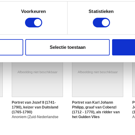
eren door het actief te scannen op specifieke eigenschappen (fing
onlijke gegevens worden verwerkt en stel uw voorkeuren in he
Voorkeuren
Statistieken
jzigen of intrekken in de Cookieverklaring.
ent en advertenties te personaliseren, om functies voor social
. Ook delen we informatie over uw gebruik van onze site met on
e. Deze partners kunnen deze gegevens combineren met andere i
Selectie toestaan
erzameld op basis van uw gebruik van hun services.
Afbeelding niet beschikbaar
Afbeelding niet beschikbaar
Portret van Jozef II (1741-
Portret van Karl Johann
P
1790), keizer van Duitsland
Philipp, graaf van Cobenzl
J
(1765-1790)
(1712 - 1770), als ridder van
(
Anoniem (Zuid-Nederlandse
het Gulden Vlies
A
school)
Anoniem (Zuid-Nederlandse
s
school)