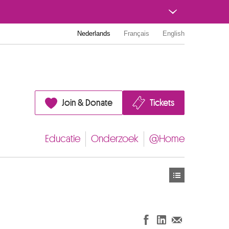
Nederlands
Français
English
Join & Donate
Tickets
Educatie
Onderzoek
@Home