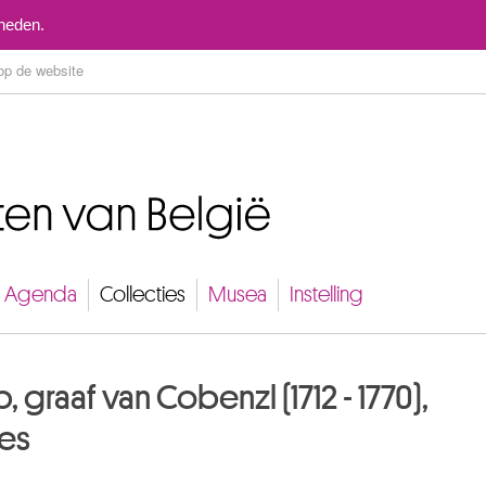
Naar inhoud
mheden.
Agenda
Collecties
Musea
Instelling
, graaf van Cobenzl (1712 - 1770),
ies