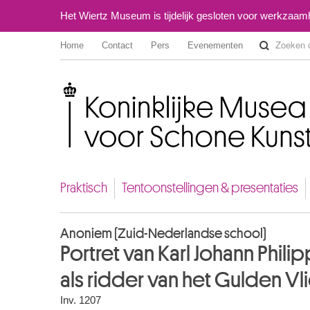
Het Wiertz Museum is tijdelijk gesloten voor werkzaa
Home
Contact
Pers
Evenementen
Koninklijke Musea voor Schone Kunsten van België
Praktisch
Tentoonstellingen & presentaties
Anoniem (Zuid-Nederlandse school)
Portret van Karl Johann Philipp
als ridder van het Gulden Vl
Inv. 1207