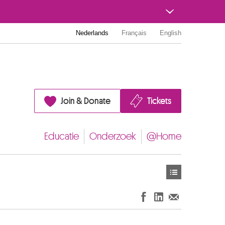
Nederlands
Français
English
Join & Donate
Tickets
Educatie
Onderzoek
@Home