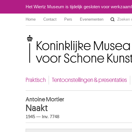
Het Wiertz Museum is tijdelijk gesloten voor werkzaa
Home
Contact
Pers
Evenementen
Koninklijke Musea voor Schone Kunsten van België
Praktisch
Tentoonstellingen & presentaties
Antoine Mortier
Naakt
1945 — Inv. 7748