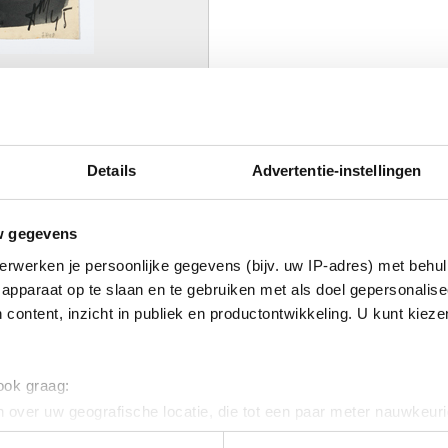
foto : J. Geleyns - Art Photography
Details
Advertentie-instellingen
AAR
w gegevens
erwerken je persoonlijke gegevens (bijv. uw IP-adres) met behul
apparaat op te slaan en te gebruiken met als doel gepersonalise
 content, inzicht in publiek en productontwikkeling. U kunt kiez
Afbeelding niet beschikbaar
 ook graag:
 over uw geografische locatie, die tot een paar meter nauwkeuri
eren door het actief te scannen op specifieke eigenschappen (fing