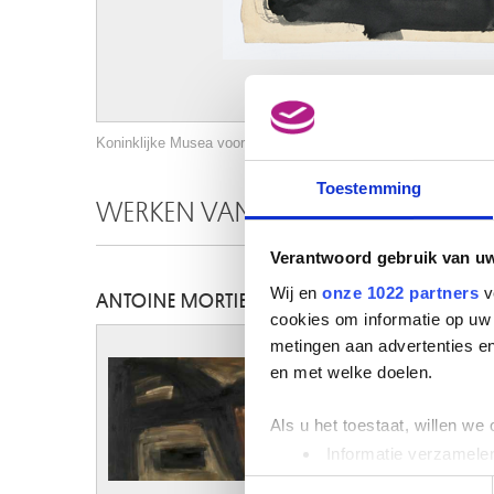
Koninklijke Musea voor Schone Kunsten van België, Brussel / 
Toestemming
WERKEN VAN DEZELFDE KUNSTEN
Verantwoord gebruik van u
Wij en
onze 1022 partners
v
ANTOINE MORTIER
cookies om informatie op uw 
metingen aan advertenties en
en met welke doelen.
Als u het toestaat, willen we
Informatie verzamelen
Uw apparaat identific
Toestemmingsselectie