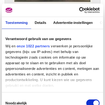
Christus in de hemel
Antoine Wiertz
Toestemming
Details
Advertentie-instellingen
Ov
Verantwoord gebruik van uw gegevens
Wij en
onze 1022 partners
verwerken je persoonlijke
gegevens (bijv. uw IP-adres) met behulp van
technologieën zoals cookies om informatie op uw
apparaat op te slaan en te gebruiken met als doel
gepersonaliseerde advertenties en content, metingen aan
advertenties en content, inzicht in publiek en
productontwikkeling. U kunt kiezen wie uw gegevens
Christus in het graf. Linkerluik : Eva's eerste onrust na de zondeval.
gebruikt en met welke doelen.
Midden : Christus in het graf. Rechterluik : De Engel des Kwaads
Antoine Wiertz
Als u het toestaat, willen we ook graag:
Toestemmingsselectie
Informatie verzamelen over uw geografische
Noodzakelijk