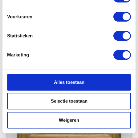
locatie, die tot een paar meter nauwkeurig kan zijn
Uw apparaat identificeren door het actief te
scannen op specifieke eigenschappen (fingerprinting)
Voorkeuren
Lees meer over hoe uw persoonlijke gegevens worden
verwerkt en stel uw voorkeuren in het
detailgedeelte
in.
Statistieken
U kunt uw toestemming op elk moment wijzigen of
intrekken in de Cookieverklaring.
Marketing
We gebruiken cookies om content en advertenties te
personaliseren, om functies voor social media te bieden
en om ons websiteverkeer te analyseren. Ook delen we
Alles toestaan
informatie over uw gebruik van onze site met onze
partners voor social media, adverteren en analyse. Deze
partners kunnen deze gegevens combineren met andere
Selectie toestaan
informatie die u aan ze heeft verstrekt of die ze hebben
verzameld op basis van uw gebruik van hun services.
Weigeren