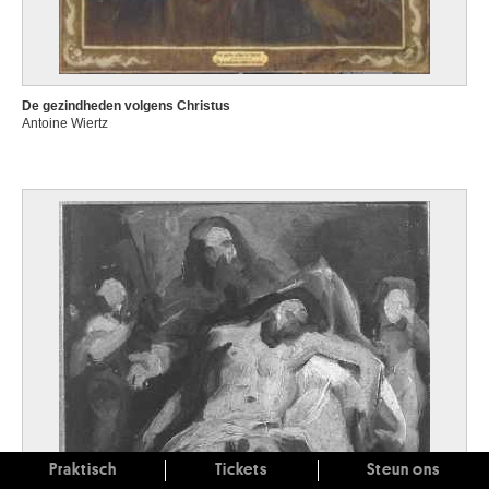
De gezindheden volgens Christus
Antoine Wiertz
Praktisch
Tickets
Steun ons