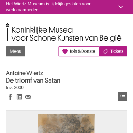
Naar inhoud
Het Wiertz Museum is tijdelijk gesloten voor
werkzaamheden.
Koninklijke Musea voor Schone Kunsten van België
Menu
Join & Donate
Tickets
Antoine Wiertz
De triomf van Satan
Inv. 2000