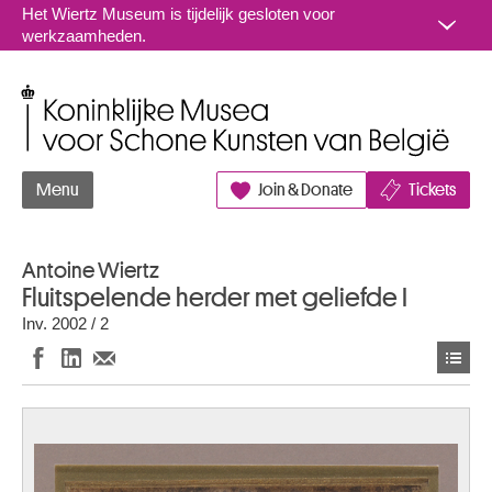
Naar inhoud
Het Wiertz Museum is tijdelijk gesloten voor
werkzaamheden.
Koninklijke Musea voor Schone Kunsten van België
Menu
Join & Donate
Tickets
Antoine Wiertz
Fluitspelende herder met geliefde I
Inv. 2002 / 2