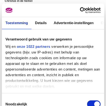
Christus in de hemel
Antoine Wiertz
Toestemming
Details
Advertentie-instellingen
Ov
Verantwoord gebruik van uw gegevens
Wij en
onze 1022 partners
verwerken je persoonlijke
gegevens (bijv. uw IP-adres) met behulp van
technologieën zoals cookies om informatie op uw
apparaat op te slaan en te gebruiken met als doel
gepersonaliseerde advertenties en content, metingen aan
Christus in het graf. Linkerluik : Eva's eerste onrust na de zondeval.
advertenties en content, inzicht in publiek en
Midden : Christus in het graf. Rechterluik : De Engel des Kwaads
productontwikkeling. U kunt kiezen wie uw gegevens
Antoine Wiertz
gebruikt en met welke doelen.
Als u het toestaat, willen we ook graag:
Toestemmingsselectie
Informatie verzamelen over uw geografische
Noodzakelijk