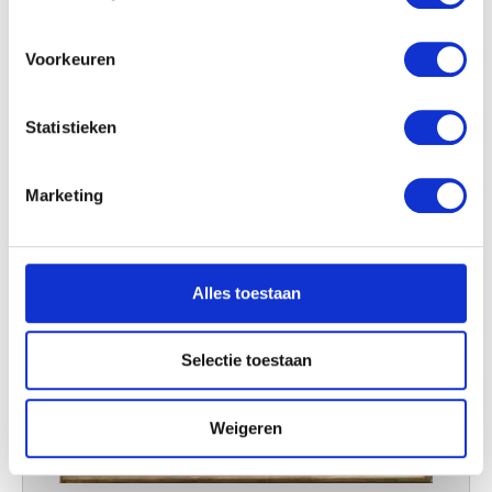
locatie, die tot een paar meter nauwkeurig kan zijn
Uw apparaat identificeren door het actief te
scannen op specifieke eigenschappen (fingerprinting)
Voorkeuren
Lees meer over hoe uw persoonlijke gegevens worden
verwerkt en stel uw voorkeuren in het
detailgedeelte
in.
Statistieken
U kunt uw toestemming op elk moment wijzigen of
intrekken in de Cookieverklaring.
Marketing
We gebruiken cookies om content en advertenties te
personaliseren, om functies voor social media te bieden
en om ons websiteverkeer te analyseren. Ook delen we
Alles toestaan
informatie over uw gebruik van onze site met onze
partners voor social media, adverteren en analyse. Deze
partners kunnen deze gegevens combineren met andere
Selectie toestaan
informatie die u aan ze heeft verstrekt of die ze hebben
verzameld op basis van uw gebruik van hun services.
Weigeren