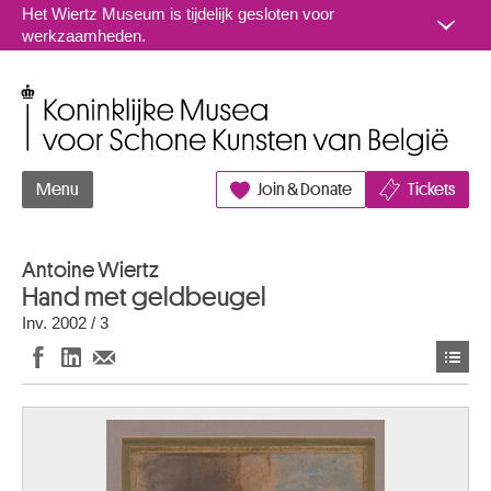
Naar inhoud
Het Wiertz Museum is tijdelijk gesloten voor
werkzaamheden.
Koninklijke Musea voor Schone Kunsten van België
Menu
Join & Donate
Tickets
Antoine Wiertz
Hand met geldbeugel
Inv. 2002 / 3