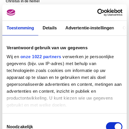
Christus in de hemel
Antoine Wiertz
Toestemming
Details
Advertentie-instellingen
Ov
Verantwoord gebruik van uw gegevens
Wij en
onze 1022 partners
verwerken je persoonlijke
gegevens (bijv. uw IP-adres) met behulp van
technologieën zoals cookies om informatie op uw
apparaat op te slaan en te gebruiken met als doel
gepersonaliseerde advertenties en content, metingen aan
Christus in het graf. Linkerluik : Eva's eerste onrust na de zondeval.
advertenties en content, inzicht in publiek en
Midden : Christus in het graf. Rechterluik : De Engel des Kwaads
productontwikkeling. U kunt kiezen wie uw gegevens
Antoine Wiertz
gebruikt en met welke doelen.
Als u het toestaat, willen we ook graag:
Toestemmingsselectie
Informatie verzamelen over uw geografische
Noodzakelijk