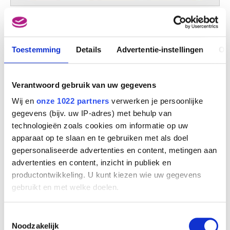
Christus in de hemel
Antoine Wiertz
Toestemming
Details
Advertentie-instellingen
Ov
Verantwoord gebruik van uw gegevens
Wij en
onze 1022 partners
verwerken je persoonlijke
gegevens (bijv. uw IP-adres) met behulp van
technologieën zoals cookies om informatie op uw
apparaat op te slaan en te gebruiken met als doel
gepersonaliseerde advertenties en content, metingen aan
advertenties en content, inzicht in publiek en
productontwikkeling. U kunt kiezen wie uw gegevens
Christus in het graf. Linkerluik : Eva's eerste onrust na de zondeval.
Midden : Christus in het graf. Rechterluik : De Engel des Kwaads
gebruikt en met welke doelen.
Antoine Wiertz
Als u het toestaat, willen we ook graag:
Toestemmingsselectie
Informatie verzamelen over uw geografische
Noodzakelijk