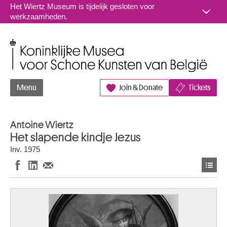
Naar inhoud
Het Wiertz Museum is tijdelijk gesloten voor
werkzaamheden.
Koninklijke Musea voor Schone Kunsten van België
Menu
Join & Donate
Tickets
Antoine Wiertz
Het slapende kindje Jezus
Inv. 1975