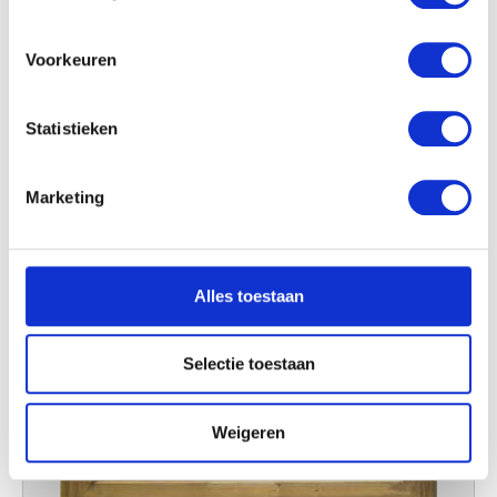
locatie, die tot een paar meter nauwkeurig kan zijn
Uw apparaat identificeren door het actief te
scannen op specifieke eigenschappen (fingerprinting)
Voorkeuren
Lees meer over hoe uw persoonlijke gegevens worden
verwerkt en stel uw voorkeuren in het
detailgedeelte
in.
Statistieken
U kunt uw toestemming op elk moment wijzigen of
intrekken in de Cookieverklaring.
Marketing
We gebruiken cookies om content en advertenties te
personaliseren, om functies voor social media te bieden
en om ons websiteverkeer te analyseren. Ook delen we
Alles toestaan
informatie over uw gebruik van onze site met onze
partners voor social media, adverteren en analyse. Deze
partners kunnen deze gegevens combineren met andere
Selectie toestaan
informatie die u aan ze heeft verstrekt of die ze hebben
verzameld op basis van uw gebruik van hun services.
Weigeren