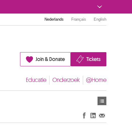
Nederlands
Français
English
Join & Donate
Tickets
Educatie
Onderzoek
@Home