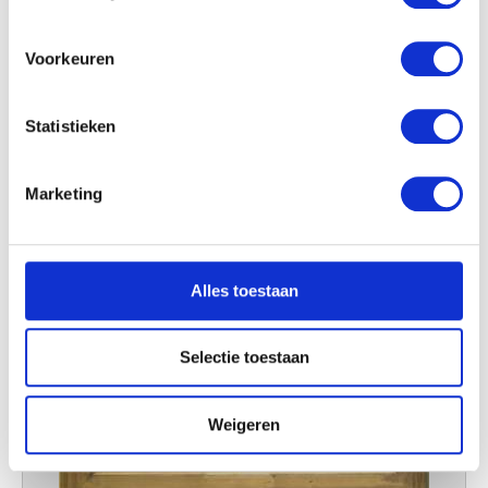
locatie, die tot een paar meter nauwkeurig kan zijn
Uw apparaat identificeren door het actief te
scannen op specifieke eigenschappen (fingerprinting)
Voorkeuren
Lees meer over hoe uw persoonlijke gegevens worden
verwerkt en stel uw voorkeuren in het
detailgedeelte
in.
Statistieken
U kunt uw toestemming op elk moment wijzigen of
intrekken in de Cookieverklaring.
Marketing
We gebruiken cookies om content en advertenties te
personaliseren, om functies voor social media te bieden
en om ons websiteverkeer te analyseren. Ook delen we
Alles toestaan
informatie over uw gebruik van onze site met onze
partners voor social media, adverteren en analyse. Deze
partners kunnen deze gegevens combineren met andere
Selectie toestaan
informatie die u aan ze heeft verstrekt of die ze hebben
verzameld op basis van uw gebruik van hun services.
Weigeren