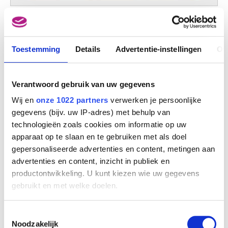
Christus in de hemel
Antoine Wiertz
Toestemming
Details
Advertentie-instellingen
Ov
Verantwoord gebruik van uw gegevens
Wij en
onze 1022 partners
verwerken je persoonlijke
gegevens (bijv. uw IP-adres) met behulp van
technologieën zoals cookies om informatie op uw
apparaat op te slaan en te gebruiken met als doel
gepersonaliseerde advertenties en content, metingen aan
advertenties en content, inzicht in publiek en
productontwikkeling. U kunt kiezen wie uw gegevens
Christus in het graf. Linkerluik : Eva's eerste onrust na de zondeval.
Midden : Christus in het graf. Rechterluik : De Engel des Kwaads
gebruikt en met welke doelen.
Antoine Wiertz
Als u het toestaat, willen we ook graag:
Toestemmingsselectie
Informatie verzamelen over uw geografische
Noodzakelijk