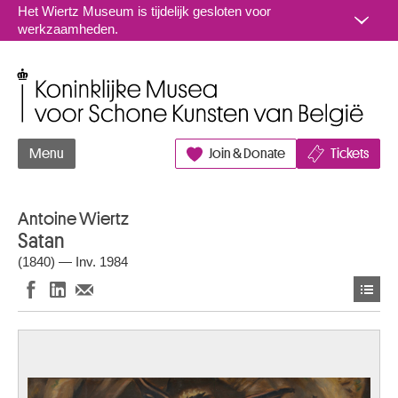
Naar inhoud
Het Wiertz Museum is tijdelijk gesloten voor
werkzaamheden.
Koninklijke Musea voor Schone Kunsten van België
Menu
Join & Donate
Tickets
Antoine Wiertz
Satan
(1840) — Inv. 1984