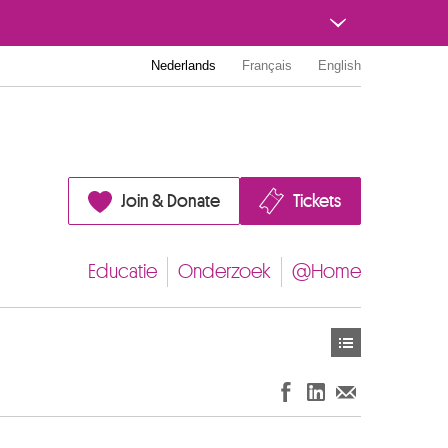
Nederlands
Français
English
Join & Donate
Tickets
Educatie
Onderzoek
@Home