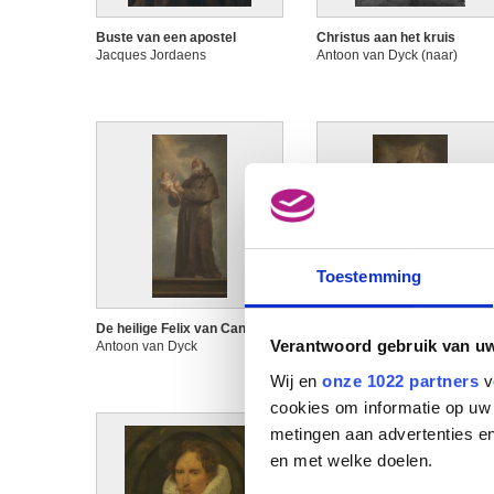
Buste van een apostel
Christus aan het kruis
Jacques Jordaens
Antoon van Dyck (naar)
Toestemming
De heilige Felix van Cantalicië
De heilige Franciscus van
Verantwoord gebruik van u
Antoon van Dyck
Assisi
Antoon van Dyck
Wij en
onze 1022 partners
v
cookies om informatie op uw 
metingen aan advertenties en
en met welke doelen.