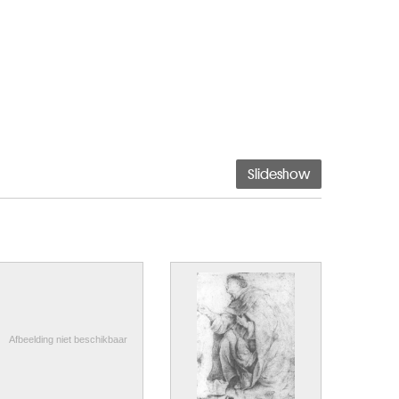
Slideshow
Afbeelding niet beschikbaar