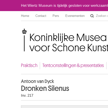
Het Wiertz Museum is tijdelijk gesloten voor werkzaa
Home
Contact
Pers
Evenementen
Koninklijke Musea voor Schone Kunsten van België
Praktisch
Tentoonstellingen & presentaties
Antoon van Dyck
Dronken Silenus
Inv. 217