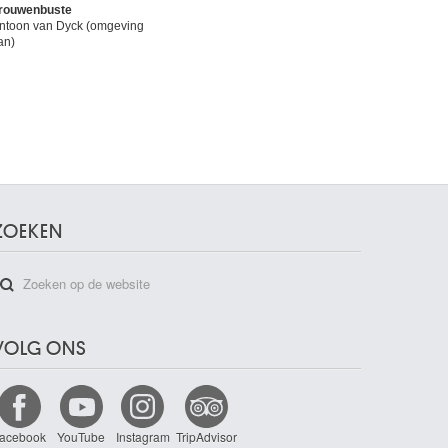
rouwenbuste
ntoon van Dyck (omgeving
an)
ZOEKEN
VOLG ONS
acebook
YouTube
Instagram
TripAdvisor