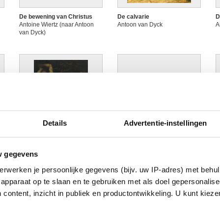
De bewening van Christus
De calvarie
D
Antoine Wiertz (naar Antoon
Antoon van Dyck
A
van Dyck)
Afbeelding niet beschikbaar
Details
Advertentie-instellingen
De heilige Sebastiaan
De kinderen van Karel I
D
w gegevens
Willem Panneels (?)
Karel de Kesel (naar Antoon
P
van Dyck)
A
erwerken je persoonlijke gegevens (bijv. uw IP-adres) met behul
(
apparaat op te slaan en te gebruiken met als doel gepersonalise
 content, inzicht in publiek en productontwikkeling. U kunt kiez