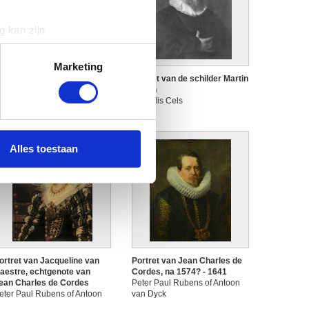
g kan zijn
erprinting)
t
detailgedeelte
in. U kunt uw
Marketing
ortret van de Genuese
Portret van de schilder Martin
dmiraal Gian Vincenzo
Pepyn
mperiale
Cornelis Cels
 media te bieden en om ons
ntoon van Dyck (repliek)
ze partners voor social
nformatie die u aan ze heeft
Alles toestaan
ortret van Jacqueline van
Portret van Jean Charles de
aestre, echtgenote van
Cordes, na 1574? - 1641
ean Charles de Cordes
Peter Paul Rubens of Antoon
eter Paul Rubens of Antoon
van Dyck
an Dyck