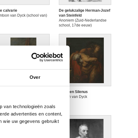
e calvarie
De gelukzalige Herman-Jozef
ntoon van Dyck (school van)
van Steinfeld
Anoniem (Zuid-Nederlandse
school, 17de eeuw)
Over
e marteling van de heilige
Dronken Silenus
etrus
Antoon van Dyck
ntoon van Dyck
p van technologieën zoals
toegeschreven aan)
erde advertenties en content,
en wie uw gegevens gebruikt