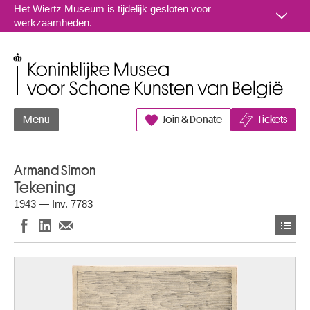
Naar inhoud
Het Wiertz Museum is tijdelijk gesloten voor
werkzaamheden.
Koninklijke Musea voor Schone Kunsten van België
Menu
Join & Donate
Tickets
Armand Simon
Tekening
1943 — Inv. 7783