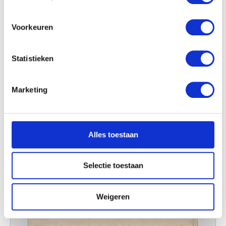
locatie, die tot een paar meter nauwkeurig kan zijn
Uw apparaat identificeren door het actief te
scannen op specifieke eigenschappen (fingerprinting)
Voorkeuren
Lees meer over hoe uw persoonlijke gegevens worden
verwerkt en stel uw voorkeuren in het
detailgedeelte
in.
Statistieken
U kunt uw toestemming op elk moment wijzigen of
intrekken in de Cookieverklaring.
Marketing
We gebruiken cookies om content en advertenties te
personaliseren, om functies voor social media te bieden
en om ons websiteverkeer te analyseren. Ook delen we
Alles toestaan
informatie over uw gebruik van onze site met onze
partners voor social media, adverteren en analyse. Deze
partners kunnen deze gegevens combineren met andere
Selectie toestaan
informatie die u aan ze heeft verstrekt of die ze hebben
verzameld op basis van uw gebruik van hun services.
Weigeren