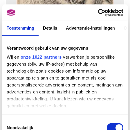
Toestemming
Details
Advertentie-instellingen
Ov
Verantwoord gebruik van uw gegevens
Wij en
onze 1022 partners
verwerken je persoonlijke
gegevens (bijv. uw IP-adres) met behulp van
technologieën zoals cookies om informatie op uw
apparaat op te slaan en te gebruiken met als doel
gepersonaliseerde advertenties en content, metingen aan
advertenties en content, inzicht in publiek en
productontwikkeling. U kunt kiezen wie uw gegevens
gebruikt en met welke doelen.
Tekening
Armand Simon
Als u het toestaat, willen we ook graag:
Toestemmingsselectie
Informatie verzamelen over uw geografische
Noodzakelijk