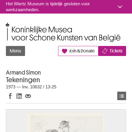
Naar inhoud
Het Wiertz Museum is tijdelijk gesloten voor
werkzaamheden.
Koninklijke Musea voor Schone Kunsten van België
Menu
Join & Donate
Tickets
Armand Simon
Tekeningen
1973 — Inv. 10632 / 13-25