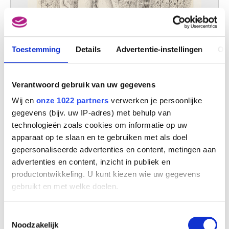
Toestemming
Details
Advertentie-instellingen
Ov
Verantwoord gebruik van uw gegevens
Wij en
onze 1022 partners
verwerken je persoonlijke
gegevens (bijv. uw IP-adres) met behulp van
technologieën zoals cookies om informatie op uw
apparaat op te slaan en te gebruiken met als doel
BESCHRIJVING
gepersonaliseerde advertenties en content, metingen aan
advertenties en content, inzicht in publiek en
Potlood op papier (1-2) ; potlood, Oost-Indische inkt, pen op papier (3-25)
productontwikkeling. U kunt kiezen wie uw gegevens
Monogram of signatuur onderaan : AS - Armand Simon - A. Simon
gebruikt en met welke doelen.
Afmetingen: Verscheidene formaten
Herkomst: Legaat van mevr. Armand Simon, Pâturages, 1987
Als u het toestaat, willen we ook graag:
Toestemmingsselectie
KUNSTENAAR(S)
Informatie verzamelen over uw geografische
Noodzakelijk