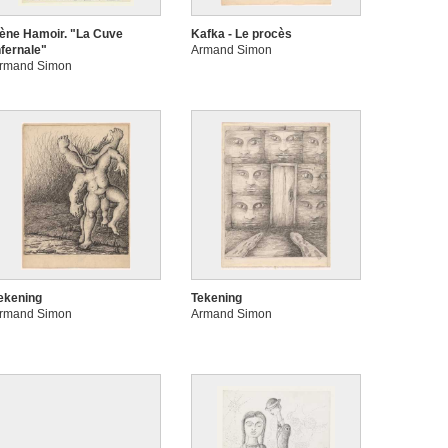
rène Hamoir. "La Cuve
Kafka - Le procès
nfernale"
Armand Simon
rmand Simon
ekening
Tekening
rmand Simon
Armand Simon