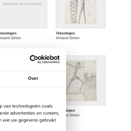
Afbeelding niet beschikbaar
ekeningen
Tekeningen
rmand Simon
Armand Simon
Over
p van technologieën zoals
ekeningen
Tekeningen
erde advertenties en content,
rmand Simon
Armand Simon
en wie uw gegevens gebruikt