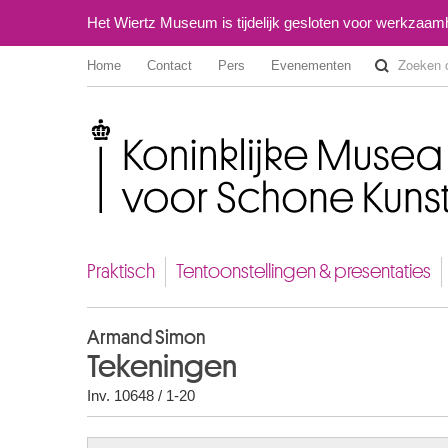
Het Wiertz Museum is tijdelijk gesloten voor werkzaa
Home
Contact
Pers
Evenementen
Koninklijke Musea voor Schone Kunsten van België
Praktisch
Tentoonstellingen & presentaties
Armand Simon
Tekeningen
Inv. 10648 / 1-20