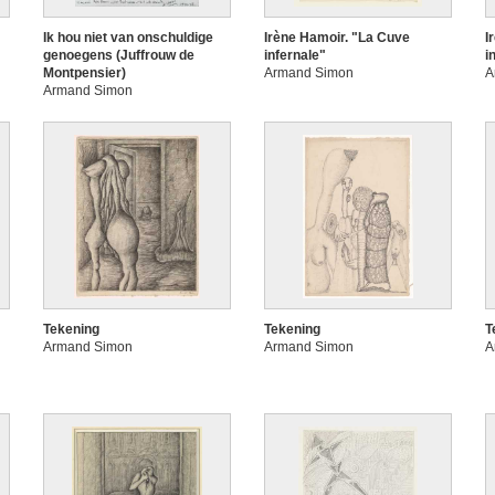
Ik hou niet van onschuldige
Irène Hamoir. "La Cuve
I
genoegens (Juffrouw de
infernale"
i
Montpensier)
Armand Simon
A
Armand Simon
Tekening
Tekening
T
Armand Simon
Armand Simon
A