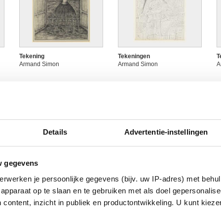
Tekening
Tekeningen
T
Armand Simon
Armand Simon
A
Details
Advertentie-instellingen
w gegevens
erwerken je persoonlijke gegevens (bijv. uw IP-adres) met behul
Tekeningen
Tekeningen
T
apparaat op te slaan en te gebruiken met als doel gepersonalise
Armand Simon
Armand Simon
A
 content, inzicht in publiek en productontwikkeling. U kunt kiez