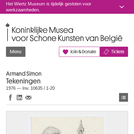
Naar inhoud
Het Wiertz Museum is tijdelijk gesloten voor
werkzaamheden.
Koninklijke Musea voor Schone Kunsten van België
Menu
Join & Donate
Tickets
Armand Simon
Tekeningen
1976 — Inv. 10635 / 1-20