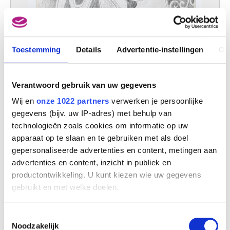
Toestemming
Details
Advertentie-instellingen
Ov
Verantwoord gebruik van uw gegevens
Wij en
onze 1022 partners
verwerken je persoonlijke
gegevens (bijv. uw IP-adres) met behulp van
technologieën zoals cookies om informatie op uw
apparaat op te slaan en te gebruiken met als doel
gepersonaliseerde advertenties en content, metingen aan
advertenties en content, inzicht in publiek en
productontwikkeling. U kunt kiezen wie uw gegevens
gebruikt en met welke doelen.
Als u het toestaat, willen we ook graag:
Toestemmingsselectie
Informatie verzamelen over uw geografische
Noodzakelijk