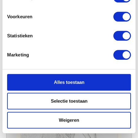
locatie, die tot een paar meter nauwkeurig kan zijn
Uw apparaat identificeren door het actief te
scannen op specifieke eigenschappen (fingerprinting)
Voorkeuren
Lees meer over hoe uw persoonlijke gegevens worden
verwerkt en stel uw voorkeuren in het
detailgedeelte
in.
Statistieken
U kunt uw toestemming op elk moment wijzigen of
intrekken in de Cookieverklaring.
Marketing
We gebruiken cookies om content en advertenties te
personaliseren, om functies voor social media te bieden
en om ons websiteverkeer te analyseren. Ook delen we
Alles toestaan
informatie over uw gebruik van onze site met onze
partners voor social media, adverteren en analyse. Deze
partners kunnen deze gegevens combineren met andere
Selectie toestaan
informatie die u aan ze heeft verstrekt of die ze hebben
verzameld op basis van uw gebruik van hun services.
Weigeren