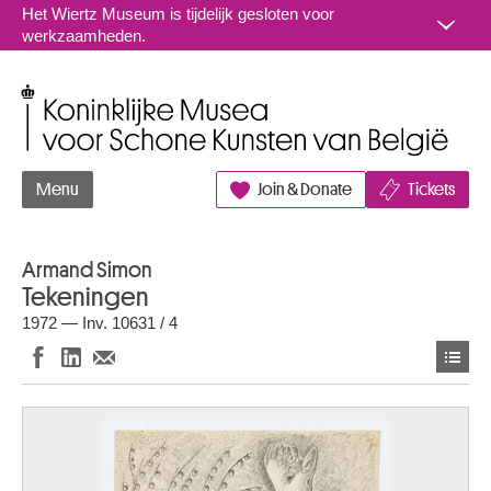
Naar inhoud
Het Wiertz Museum is tijdelijk gesloten voor
werkzaamheden.
Koninklijke Musea voor Schone Kunsten van België
Menu
Join & Donate
Tickets
Armand Simon
Tekeningen
1972 — Inv. 10631 / 4