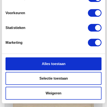
locatie, die tot een paar meter nauwkeurig kan zijn
Uw apparaat identificeren door het actief te
scannen op specifieke eigenschappen (fingerprinting)
Voorkeuren
Lees meer over hoe uw persoonlijke gegevens worden
verwerkt en stel uw voorkeuren in het
detailgedeelte
in.
Statistieken
U kunt uw toestemming op elk moment wijzigen of
intrekken in de Cookieverklaring.
Marketing
We gebruiken cookies om content en advertenties te
personaliseren, om functies voor social media te bieden
en om ons websiteverkeer te analyseren. Ook delen we
Alles toestaan
informatie over uw gebruik van onze site met onze
partners voor social media, adverteren en analyse. Deze
partners kunnen deze gegevens combineren met andere
Selectie toestaan
informatie die u aan ze heeft verstrekt of die ze hebben
verzameld op basis van uw gebruik van hun services.
Weigeren