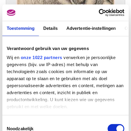
Toestemming
Details
Advertentie-instellingen
Ov
Verantwoord gebruik van uw gegevens
Wij en
onze 1022 partners
verwerken je persoonlijke
gegevens (bijv. uw IP-adres) met behulp van
technologieën zoals cookies om informatie op uw
apparaat op te slaan en te gebruiken met als doel
gepersonaliseerde advertenties en content, metingen aan
advertenties en content, inzicht in publiek en
productontwikkeling. U kunt kiezen wie uw gegevens
gebruikt en met welke doelen.
Tekening
Armand Simon
Als u het toestaat, willen we ook graag:
Toestemmingsselectie
Informatie verzamelen over uw geografische
Noodzakelijk