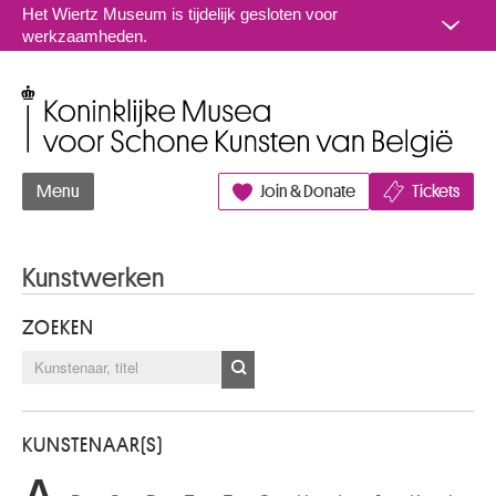
Naar inhoud
Het Wiertz Museum is tijdelijk gesloten voor
werkzaamheden.
Koninklijke Musea voor Schone Kunsten van België
Menu
Join & Donate
Tickets
Kunstwerken
ZOEKEN
KUNSTENAAR(S)
A