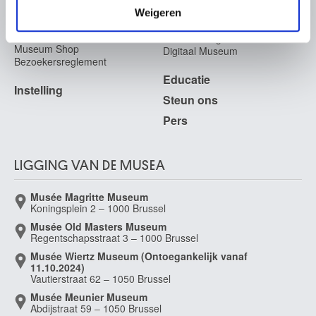
Fotodienst
Middelburg (Nederland) 1616 - ? na 1683
Archief
Weigeren
In de Musea
Archief voor Hedendaagse
Angillis Pieter
Evenementen
Kunst in België
Duinkerken, Nord (Frankrijk) 1685 - Rennes, Ille-et-Vilaine (Frankrijk) 1734
Museum Shop
Digitaal Museum
Bezoekersreglement
Annaberg
midden 17de eeuw
Educatie
Instelling
Annaberg
Steun ons
ca. 1680
Pers
Annaberg
eind 17de eeuw
LIGGING VAN DE MUSEA
Annaberg
begin 18de eeuw
Musée Magritte Museum
Anoniem
Koningsplein 2 – 1000 Brussel
Anoniem
Musée Old Masters Museum
Regentschapsstraat 3 – 1000 Brussel
17de eeuw
Musée Wiertz Museum (Ontoegankelijk vanaf
Anoniem
11.10.2024)
18de eeuw
Vautierstraat 62 – 1050 Brussel
Anoniem
Musée Meunier Museum
Abdijstraat 59 – 1050 Brussel
begin 18de eeuw