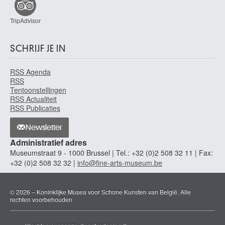
Anoniem
+- 1570-1580
TripAdvisor
Anoniem
19de eeuw ?
SCHRIJF JE IN
Anoniem
13de eeuw (?)
RSS Agenda
Anoniem
RSS
13de eeuw
Tentoonstellingen
RSS Actualiteit
Anoniem
RSS Publicaties
15de eeuw
Anoniem
Newsletter
15de eeuw - 16de eeuw ?
Administratief adres
Museumstraat 9 - 1000 Brussel | Tel.: +32 (0)2 508 32 11 | Fax:
Anoniem
+32 (0)2 508 32 32 |
info@fine-arts-museum.be
einde 18de eeuw ?
Anoniem
18de eeuw ?
© 2026 – Koninklijke Musea voor Schone Kunsten van België. Alle
rechten voorbehouden
Anoniem
18de eeuw - 19de eeuw