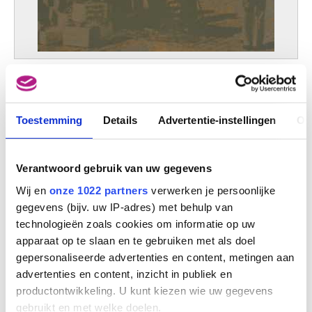
Albers Josef
Bottrop, Noordrijn-Westfalen (Duitsland) 1888 - Orange / New Haven,
Connecticut (Verenigde Staten) 1976
Albert Jos
Il fait bon vivre à Liège coeur de la Wallonie
Brussel 1886 - Ukkel / Brussel 1981
Yvon Adam
Albertsz. Rotius Jan
Medemblik (Nederland) 1624 - Hoorn (Nederland) 1666
Toestemming
Details
Advertentie-instellingen
Ov
Alechinsky Pierre
Brussel 1927
Verantwoord gebruik van uw gegevens
Allard l'Olivier Fernand
Doornik 1883 - Yanongé (Congo) 1933
Wij en
onze 1022 partners
verwerken je persoonlijke
Allori Alessandro
gegevens (bijv. uw IP-adres) met behulp van
Firenze (Italië) 1535 - 1607
technologieën zoals cookies om informatie op uw
Alluin Monique
apparaat op te slaan en te gebruiken met als doel
Elsene / Brussel 1951
gepersonaliseerde advertenties en content, metingen aan
advertenties en content, inzicht in publiek en
Alouf Sami
Beiroet (Libanon) 1943
productontwikkeling. U kunt kiezen wie uw gegevens
gebruikt en met welke doelen.
Alouf Sophie