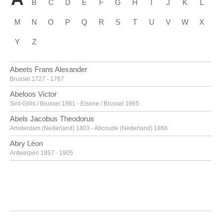
B
C
D
E
F
G
H
I
J
K
L
M
N
O
P
Q
R
S
T
U
V
W
X
Y
Z
Abeets Frans Alexander
Brussel 1727 - 1767
Abeloos Victor
Sint-Gillis / Brussel 1881 - Elsene / Brussel 1965
Abels Jacobus Theodorus
Amsterdam (Nederland) 1803 - Abcoude (Nederland) 1866
Abry Léon
Antwerpen 1857 - 1905
Achtschellinck Lucas
Brussel 1626 - 1699
Adam Henri-Georges
Parijs (Frankrijk) 1904 - La Clarté, Côtes-d'Armor (Frankrijk) 1967
Adam Yvon