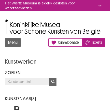
Naar inhoud
Het Wiertz Museum is tijdelijk gesloten voor
werkzaamheden.
Koninklijke Musea voor Schone Kunsten van België
Menu
Join & Donate
Tickets
Kunstwerken
ZOEKEN
KUNSTENAAR(S)
B