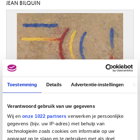
JEAN BILQUIN
Lovendegem 1904 - Gent 1980
Baertling Olle
Halmstad (Zweden) 1911 - Stockholm (Zweden) 1981
Baertsoen Albert
Gent 1866 - 1922
Baes Firmin
Sint-Joost-ten-Node / Brussel 1874 - Brussel 1943
Baes Henri
Brussel 1850 -1920
Baes Rachel
Elsene / Brussel 1912 - Brugge 1983
Toestemming
Details
Advertentie-instellingen
Ov
Bage Jacques
Hommage aan Vantongerloo 1938
Luik 1942
Jean Bilquin
Verantwoord gebruik van uw gegevens
Bagelaar Ernst Willem Jan
Eindhoven (Nederland) 1775 - Son (Nederland) 1837
Wij en
onze 1022 partners
verwerken je persoonlijke
Baglione Giovanni
gegevens (bijv. uw IP-adres) met behulp van
Rome (Italië) ca. 1566 - 1643
technologieën zoals cookies om informatie op uw
Bailleux Cesar
apparaat op te slaan en te gebruiken met als doel