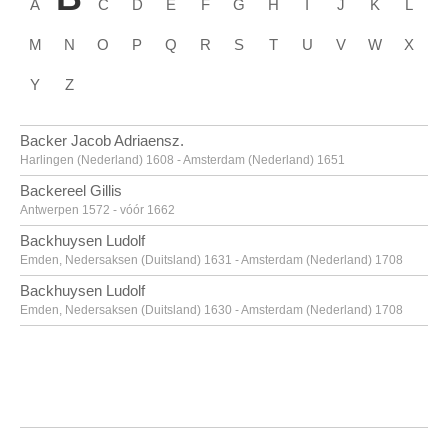
A
C
D
E
F
G
H
I
J
K
L
M
N
O
P
Q
R
S
T
U
V
W
X
Y
Z
Backer Jacob Adriaensz.
Harlingen (Nederland) 1608 - Amsterdam (Nederland) 1651
Backereel Gillis
Antwerpen 1572 - vóór 1662
Backhuysen Ludolf
Emden, Nedersaksen (Duitsland) 1631 - Amsterdam (Nederland) 1708
Backhuysen Ludolf
Emden, Nedersaksen (Duitsland) 1630 - Amsterdam (Nederland) 1708
Bacon Francis
Dublin (Ierland) 1909 - Madrid (Spanje) 1992
Baegert Derick
Wesel, Noordrijn-Westfalen (Duitsland) ca. 1440 - na 1502
Baele Alfons