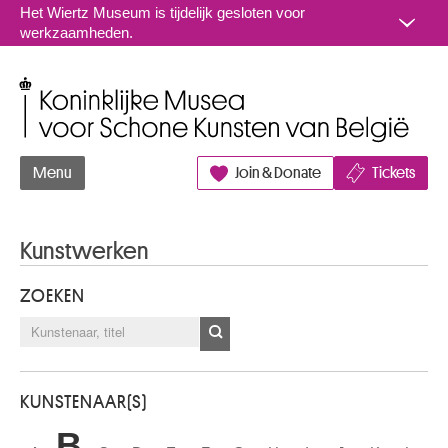
Naar inhoud
Het Wiertz Museum is tijdelijk gesloten voor
werkzaamheden.
Koninklijke Musea voor Schone Kunsten van België
Menu
Join & Donate
Tickets
Kunstwerken
ZOEKEN
KUNSTENAAR(S)
B