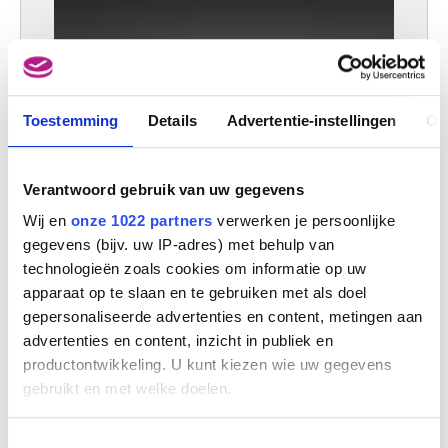
Maastricht (Nederland) 1937
Bailly David
Leiden (Nederland) 1584 - 1657
Baj Enrico
Milaan (Italië) 1924 - Vergiate (Italië) 2003
Toestemming
Details
Advertentie-instellingen
Ov
Baldung Grien Hans
Schwäbisch Gmünd, Baden-Württemberg (Duitsland) 1484/85 -
Straatsburg, Bas-Rhin (Frankrijk) 1545
Verantwoord gebruik van uw gegevens
Balestra Antonio
Wij en
onze 1022 partners
verwerken je persoonlijke
Verona (Italië) 1666 - 1740
gegevens (bijv. uw IP-adres) met behulp van
Ballavoine Jules-Frédéric
technologieën zoals cookies om informatie op uw
Parijs (Frankrijk) 1855 - 1901
apparaat op te slaan en te gebruiken met als doel
Baltazar Julius
gepersonaliseerde advertenties en content, metingen aan
Parijs (Frankrijk) 1949
advertenties en content, inzicht in publiek en
Baltens Pieter
productontwikkeling. U kunt kiezen wie uw gegevens
Antwerpen 1527 - 1584
gebruikt en met welke doelen.
Bandinelli Baccio
Firenze (Italië) 1493 - 1560
Als u het toestaat, willen we ook graag:
Toestemmingsselectie