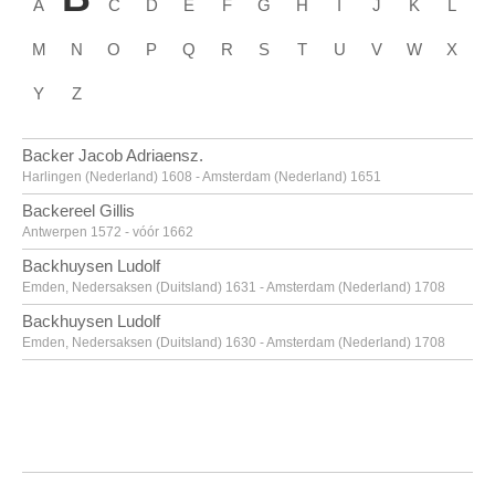
A
C
D
E
F
G
H
I
J
K
L
M
N
O
P
Q
R
S
T
U
V
W
X
Y
Z
Backer Jacob Adriaensz.
Harlingen (Nederland) 1608 - Amsterdam (Nederland) 1651
Backereel Gillis
Antwerpen 1572 - vóór 1662
Backhuysen Ludolf
Emden, Nedersaksen (Duitsland) 1631 - Amsterdam (Nederland) 1708
Backhuysen Ludolf
Emden, Nedersaksen (Duitsland) 1630 - Amsterdam (Nederland) 1708
Bacon Francis
Dublin (Ierland) 1909 - Madrid (Spanje) 1992
Baegert Derick
Wesel, Noordrijn-Westfalen (Duitsland) ca. 1440 - na 1502
Baele Alfons