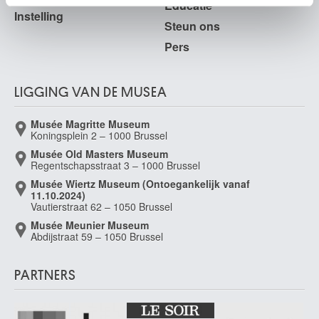
Educatie
Livorno (Italië) 1924
Instelling
Steun ons
Barye Antoine-Louis
Parijs (Frankrijk) 1796 - 1875
Pers
Baschenis Evaristo
Bergamo (Italië) 1617 - 1677
LIGGING VAN DE MUSEA
Baseleer Richard
Antwerpen 1867 - Genève (Zwitserland) 1951
Musée Magritte Museum
Bassani Cesare
Koningsplein 2 – 1000 Brussel
1583 - 1648 (?)
Musée Old Masters Museum
Regentschapsstraat 3 – 1000 Brussel
Bassano Leandro
Musée Wiertz Museum (Ontoegankelijk vanaf
Bassano del Grappa (Italië) 1557 - Venetië (Italië) 1622
11.10.2024)
Bastien Alfred
Vautierstraat 62 – 1050 Brussel
Elsene / Brussel 1873 - 1955
Musée Meunier Museum
Abdijstraat 59 – 1050 Brussel
Battem Gerrit
Rotterdam (Nederland) ca. 1636 - 1684
PARTNERS
Battiss Walter
Somerset Oost (Zuid-Afrika) 1906 - Port Shepstone (Zuid-Afrika) 1982
Baugniet Charles