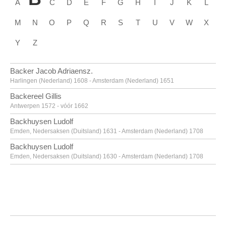
A
C
D
E
F
G
H
I
J
K
L
M
N
O
P
Q
R
S
T
U
V
W
X
Y
Z
Backer Jacob Adriaensz.
Harlingen (Nederland) 1608 - Amsterdam (Nederland) 1651
Backereel Gillis
Antwerpen 1572 - vóór 1662
Backhuysen Ludolf
Emden, Nedersaksen (Duitsland) 1631 - Amsterdam (Nederland) 1708
Backhuysen Ludolf
Emden, Nedersaksen (Duitsland) 1630 - Amsterdam (Nederland) 1708
Bacon Francis
Dublin (Ierland) 1909 - Madrid (Spanje) 1992
Baegert Derick
Wesel, Noordrijn-Westfalen (Duitsland) ca. 1440 - na 1502
Baele Alfons