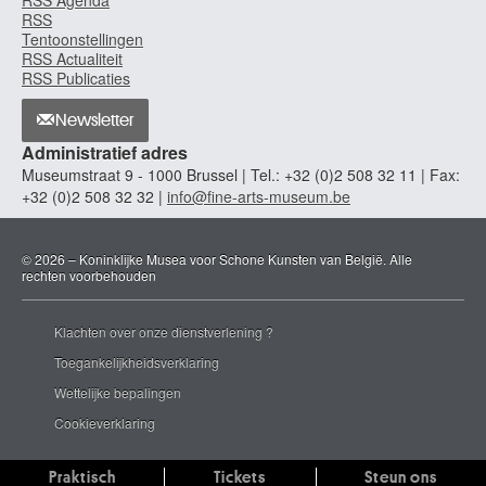
Brussel 1814 - Sèvres, Hauts-de-Seine (Frankrijk) 1886
RSS
Tentoonstellingen
Baugniet Marcel-Louis
RSS Actualiteit
Luik 1896 - Brussel 1995
RSS Publicaties
Baumeister Willi
Stuttgart, Baden-Württemberg (Duitsland) 1889 - 1955
Newsletter
Administratief adres
Baumgarten Lothar
Museumstraat 9 - 1000 Brussel | Tel.: +32 (0)2 508 32 11 | Fax:
Rheinsberg, Brandenburg (Duitsland) 1944
+32 (0)2 508 32 32 |
info@fine-arts-museum.be
Bayard Pierre
Anderlecht / Brussel 1959
© 2026 – Koninklijke Musea voor Schone Kunsten van België. Alle
Bedoret Gabrielle
rechten voorbehouden
Grand-Manil / Gembloers 1906
Beechey William (Sir)
Klachten over onze dienstverlening ?
Burford, Oxfordshire (Engeland, Verenigd Koninkrijk) 1753 - Hampstead /
Londen (Engeland, Verenigd Koninkrijk) 1839
Toegankelijkheidsverklaring
Beeckman Fernand
Wettelijke bepalingen
Beernaert Euphrosine
Cookieverklaring
Oostende 1831 - Elsene / Brussel 1901
Beert Osias
Praktisch
Tickets
Steun ons