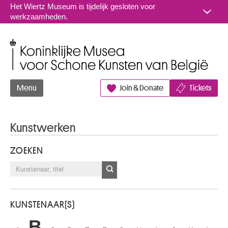
Naar inhoud
Het Wiertz Museum is tijdelijk gesloten voor
werkzaamheden.
Koninklijke Musea voor Schone Kunsten van België
Menu
Join & Donate
Tickets
Kunstwerken
ZOEKEN
KUNSTENAAR(S)
B