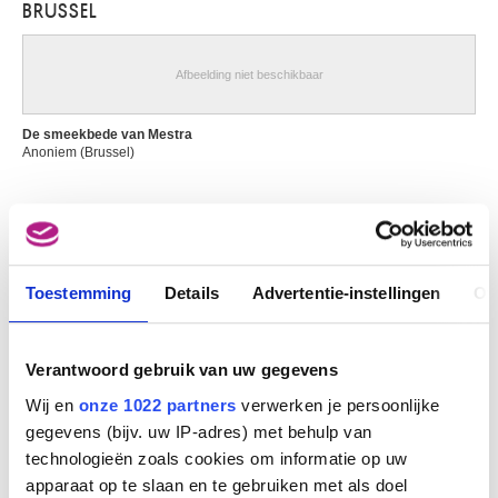
BRUSSEL
Lovendegem 1904 - Gent 1980
Baertling Olle
Halmstad (Zweden) 1911 - Stockholm (Zweden) 1981
Afbeelding niet beschikbaar
Baertsoen Albert
Gent 1866 - 1922
De smeekbede van Mestra
Anoniem (Brussel)
Baes Firmin
Sint-Joost-ten-Node / Brussel 1874 - Brussel 1943
Baes Henri
Brussel 1850 -1920
Afbeelding niet beschikbaar
Baes Rachel
Elsene / Brussel 1912 - Brugge 1983
Toestemming
Details
Advertentie-instellingen
Ov
Het huwelijk van Mestra
Bage Jacques
Anoniem (Brussel)
Luik 1942
Verantwoord gebruik van uw gegevens
Bagelaar Ernst Willem Jan
Eindhoven (Nederland) 1775 - Son (Nederland) 1837
Wij en
onze 1022 partners
verwerken je persoonlijke
gegevens (bijv. uw IP-adres) met behulp van
Baglione Giovanni
technologieën zoals cookies om informatie op uw
Rome (Italië) ca. 1566 - 1643
apparaat op te slaan en te gebruiken met als doel
Bailleux Cesar