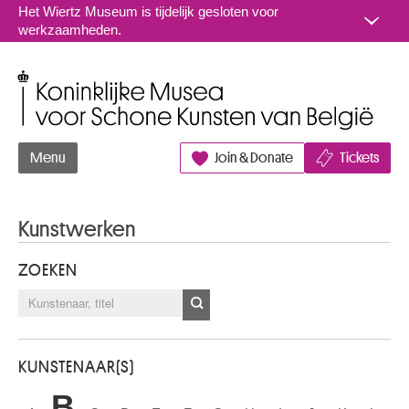
Naar inhoud
Het Wiertz Museum is tijdelijk gesloten voor
werkzaamheden.
Koninklijke Musea voor Schone Kunsten van België
Menu
Join & Donate
Tickets
Kunstwerken
ZOEKEN
KUNSTENAAR(S)
B