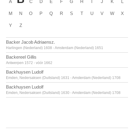
A
C
D
E
F
G
H
I
J
K
L
M
N
O
P
Q
R
S
T
U
V
W
X
Y
Z
Backer Jacob Adriaensz.
Harlingen (Nederland) 1608 - Amsterdam (Nederland) 1651
Backereel Gillis
Antwerpen 1572 - vóór 1662
Backhuysen Ludolf
Emden, Nedersaksen (Duitsland) 1631 - Amsterdam (Nederland) 1708
Backhuysen Ludolf
Emden, Nedersaksen (Duitsland) 1630 - Amsterdam (Nederland) 1708
Bacon Francis
Dublin (Ierland) 1909 - Madrid (Spanje) 1992
Baegert Derick
Wesel, Noordrijn-Westfalen (Duitsland) ca. 1440 - na 1502
Baele Alfons