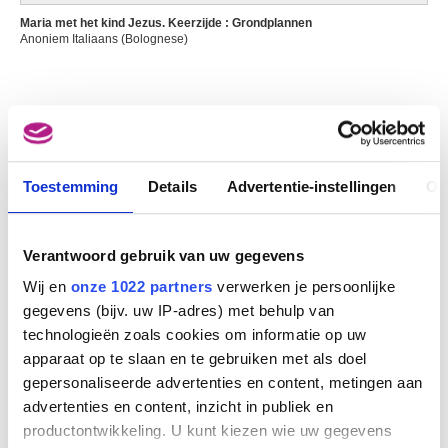
Cambier Juliette
Maria met het kind Jezus. Keerzijde : Grondplannen
Sint-Gillis / Brussel 1879 - Elsene / Brussel 1963
Anoniem Italiaans (Bolognese)
Cambier Louis Eugène
Schaarbeek / Brussel 1852 - Elsene / Brussel 1940
Cambier Louis Gustave
DOMENICO CAMPAGNOLA
Brussel 1874 - Elsene / Brussel 1949
Cambier Nestor
Couillet / Charleroi 1879 - Brussel 1934
Toestemming
Details
Advertentie-instellingen
Ov
Campagnola Domenico
Venetië (Italië)? 1500 - Padua (Italië) 1564
Verantwoord gebruik van uw gegevens
Campendonk Heinrich
Krefeld, Noordrijn-Westfalen (Duitsland) 1889 - Amsterdam (Nederland)
Wij en
onze 1022 partners
verwerken je persoonlijke
1957
gegevens (bijv. uw IP-adres) met behulp van
Camphuijsen Govert Dircksz.
technologieën zoals cookies om informatie op uw
Dokkum (Nederland) 1623/24 - Amsterdam (Nederland) 1672
apparaat op te slaan en te gebruiken met als doel
Camphuysen Dirk Rafaelsz.
gepersonaliseerde advertenties en content, metingen aan
Gorinchem (Nederland) 1586 - Dokkum (Nederland) 1627
advertenties en content, inzicht in publiek en
productontwikkeling. U kunt kiezen wie uw gegevens
Campi Giulio