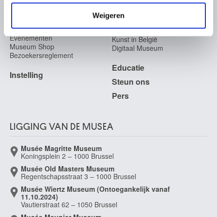
verzameld op basis van uw gebruik van hun services.
Publicaties
Cantré Jozef
Tickets
Fotodienst
Weigeren
Gent 1890 - 1957
Archief
In de Musea
Archief voor Hedendaagse
Cap d'Encre
Evenementen
Kunst in België
1963
Museum Shop
Digitaal Museum
Bezoekersreglement
Capogrossi Giuseppe
Educatie
Rome (Italië) 1900 - 1972
Instelling
Steun ons
Capouillard
Le Mans, Sarthe (Frankrijk) 1918
Pers
Carcan René
Brussel 1925 - 1993
LIGGING VAN DE MUSEA
Cárdenas Agustín
Matanzas (Cuba) 1927 - Havana (Cuba) 2001
Musée Magritte Museum
Cardi-Cigoli Lodovico
Koningsplein 2 – 1000 Brussel
Firenze (Italië) 1559 - Rome (Italië) 1613
Musée Old Masters Museum
Regentschapsstraat 3 – 1000 Brussel
Cardon Johannes
Antwerpen 1614 - vóór 1656
Musée Wiertz Museum (Ontoegankelijk vanaf
11.10.2024)
Cariani Giovanni
Vautierstraat 62 – 1050 Brussel
Fuipiano / Bergamo of Venetië (Italië) ? ca. 1480 - ? na 1547