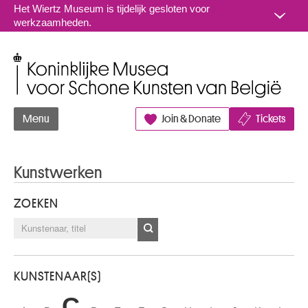
Naar inhoud
Het Wiertz Museum is tijdelijk gesloten voor
werkzaamheden.
Koninklijke Musea voor Schone Kunsten van België
Menu
Join & Donate
Tickets
Kunstwerken
ZOEKEN
KUNSTENAAR(S)
C