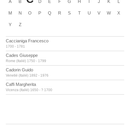
A
B
D
E
F
G
H
I
J
K
L
M
N
O
P
Q
R
S
T
U
V
W
X
Y
Z
Caccianiga Francesco
1700 - 1781
Cades Giuseppe
Rome (Italië) 1750 - 1799
Cadorin Guido
Venetië (Italië) 1892 - 1976
Caffi Margherita
Vicenza (Italië) 1650 - ? 1700
Caille Pierre
Doornik 1911 - Linkebeek 1996
Calandrucci Giacinto
Palermo (Italië) 1646 - 1707
Calder Alexander