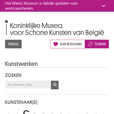
Naar inhoud
Het Wiertz Museum is tijdelijk gesloten voor
werkzaamheden.
Koninklijke Musea voor Schone Kunsten van België
Menu
Join & Donate
Tickets
Kunstwerken
ZOEKEN
KUNSTENAAR(S)
C