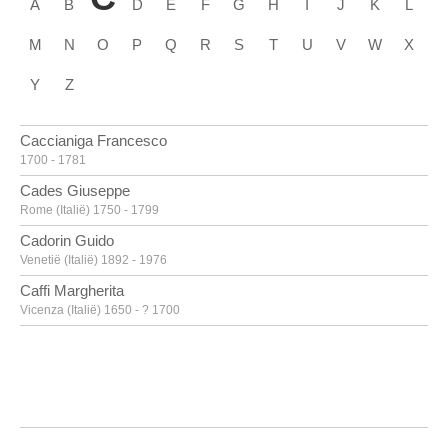
A
B
D
E
F
G
H
I
J
K
L
M
N
O
P
Q
R
S
T
U
V
W
X
Y
Z
Caccianiga Francesco
1700 - 1781
Cades Giuseppe
Rome (Italië) 1750 - 1799
Cadorin Guido
Venetië (Italië) 1892 - 1976
Caffi Margherita
Vicenza (Italië) 1650 - ? 1700
Caille Pierre
Doornik 1911 - Linkebeek 1996
Calandrucci Giacinto
Palermo (Italië) 1646 - 1707
Calder Alexander