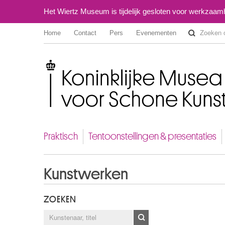
Het Wiertz Museum is tijdelijk gesloten voor werkzaa
Home
Contact
Pers
Evenementen
Koninklijke Musea voor Schone Kunsten van België
Praktisch
Tentoonstellingen & presentaties
Kunstwerken
ZOEKEN