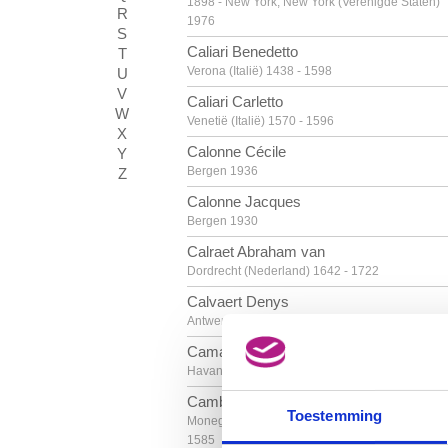
1898 - New York, New York (Verenigde Staten)
R
1976
S
Caliari Benedetto
T
Verona (Italië) 1438 - 1598
U
V
Caliari Carletto
W
Venetië (Italië) 1570 - 1596
X
Calonne Cécile
Y
Bergen 1936
Z
Calonne Jacques
Bergen 1930
Calraet Abraham van
Dordrecht (Nederland) 1642 - 1722
Calvaert Denys
Antwerpen ca. 1540 - Bologna (Italië) 1619
Camacho Jorge
Havana (Cuba) 1934
Cambiaso Luca
Toestemming
Moneglia / Genua (Italië) 1527 - Madrid (Spanje
1585