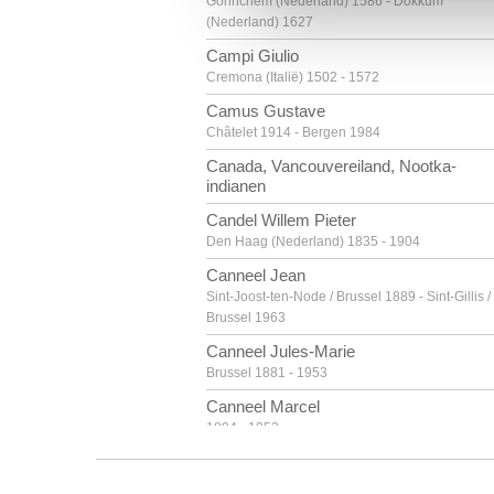
Gorinchem (Nederland) 1586 - Dokkum
(Nederland) 1627
Campi Giulio
Cremona (Italië) 1502 - 1572
Camus Gustave
Châtelet 1914 - Bergen 1984
Canada, Vancouvereiland, Nootka-
indianen
Candel Willem Pieter
Den Haag (Nederland) 1835 - 1904
Canneel Jean
Sint-Joost-ten-Node / Brussel 1889 - Sint-Gillis /
Brussel 1963
Canneel Jules-Marie
Brussel 1881 - 1953
Canneel Marcel
1894 - 1953
Canneel Théodore-Joseph
Gent 1817 - 1892