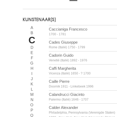
KUNSTENAAR(S)
A
Caccianiga Francesco
B
1700 - 1781
C
Cades Giuseppe
D
Rome (Italië) 1750 - 1799
E
Cadorin Guido
F
Venetië (Italië) 1892 - 1976
G
H
Caffi Margherita
I
Vicenza (Italië) 1650 - ? 1700
J
Caille Pierre
K
Doornik 1911 - Linkebeek 1996
L
M
Calandrucci Giacinto
N
Palermo (Italië) 1646 - 1707
O
Calder Alexander
P
Philadelphia, Pennsylvania (Verenigde Staten)
Q