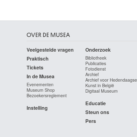
Canova Antonio
Possagno (Italië) 1757 - Venetië (Italië) 1822
Cantagallina Remigio
Sansepolcro / Firenze (Italië) 1583 - Firenze
(Italië) 1636
OVER DE MUSEA
Cantré Jozef
Veelgestelde vragen
Onderzoek
Gent 1890 - 1957
Bibliotheek
Praktisch
Cap d'Encre
Publicaties
1963
Tickets
Fotodienst
Capogrossi Giuseppe
Archief
In de Musea
Archief voor Hedendaagse
Rome (Italië) 1900 - 1972
Evenementen
Kunst in België
Capouillard
Museum Shop
Digitaal Museum
Bezoekersreglement
Le Mans, Sarthe (Frankrijk) 1918
Educatie
Carcan René
Instelling
Brussel 1925 - 1993
Steun ons
Cárdenas Agustín
Pers
Matanzas (Cuba) 1927 - Havana (Cuba) 2001
Cardi-Cigoli Lodovico