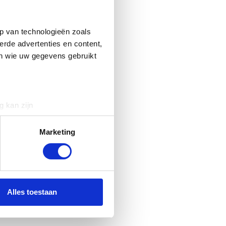
p van technologieën zoals
erde advertenties en content,
en wie uw gegevens gebruikt
g kan zijn
erprinting)
t
detailgedeelte
in. U kunt uw
Marketing
 media te bieden en om ons
ze partners voor social
nformatie die u aan ze heeft
Alles toestaan