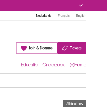
Nederlands
Français
English
Join & Donate
Tickets
Educatie
Onderzoek
@Home
Slideshow