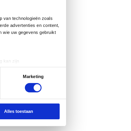
p van technologieën zoals
erde advertenties en content,
en wie uw gegevens gebruikt
g kan zijn
erprinting)
t
detailgedeelte
in. U kunt uw
Marketing
 media te bieden en om ons
ze partners voor social
nformatie die u aan ze heeft
Alles toestaan