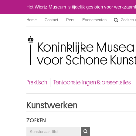
Het Wiertz Museum is tijdelijk gesloten voor werkzaa
Home
Contact
Pers
Evenementen
Koninklijke Musea voor Schone Kunsten van België
Praktisch
Tentoonstellingen & presentaties
Kunstwerken
ZOEKEN