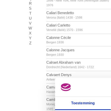
1898 - New York, New York (Verenigde Staten)
R
1976
S
Caliari Benedetto
T
Verona (Italië) 1438 - 1598
U
V
Caliari Carletto
W
Venetië (Italië) 1570 - 1596
X
Calonne Cécile
Y
Bergen 1936
Z
Calonne Jacques
Bergen 1930
Calraet Abraham van
Dordrecht (Nederland) 1642 - 1722
Calvaert Denys
Antwerpen ca. 1540 - Bologna (Italië) 1619
Camacho Jorge
Havana (Cuba) 1934
Cambiaso Luca
Toestemming
Moneglia / Genua (Italië) 1527 - Madrid (Spanje
1585