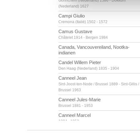
Gorinchem (Nederland) 1586 - Dokkum
(Nederland) 1627
Campi Giulio
Cremona (Italië) 1502 - 1572
Camus Gustave
Châtelet 1914 - Bergen 1984
Canada, Vancouvereiland, Nootka-
indianen
Candel Willem Pieter
Den Haag (Nederland) 1835 - 1904
Canneel Jean
Sint-Joost-ten-Node / Brussel 1889 - Sint-Gillis /
Brussel 1963
Canneel Jules-Marie
Brussel 1881 - 1953
Canneel Marcel
1894 - 1953
Canneel Théodore-Joseph
Gent 1817 - 1892