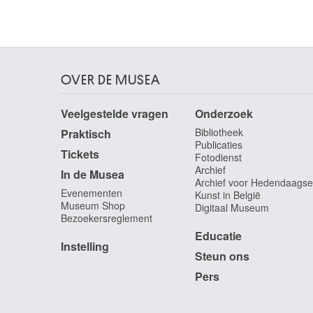
Canova Antonio
Possagno (Italië) 1757 - Venetië (Italië) 1822
Cantagallina Remigio
Sansepolcro / Firenze (Italië) 1583 - Firenze
(Italië) 1636
OVER DE MUSEA
Cantré Jozef
Veelgestelde vragen
Onderzoek
Gent 1890 - 1957
Bibliotheek
Praktisch
Cap d'Encre
Publicaties
1963
Tickets
Fotodienst
Capogrossi Giuseppe
Archief
In de Musea
Archief voor Hedendaagse
Rome (Italië) 1900 - 1972
Evenementen
Kunst in België
Capouillard
Museum Shop
Digitaal Museum
Bezoekersreglement
Le Mans, Sarthe (Frankrijk) 1918
Educatie
Carcan René
Instelling
Brussel 1925 - 1993
Steun ons
Cárdenas Agustín
Pers
Matanzas (Cuba) 1927 - Havana (Cuba) 2001
Cardi-Cigoli Lodovico