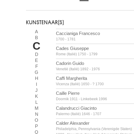
KUNSTENAAR(S)
A
Caccianiga Francesco
B
1700 - 1781
C
Cades Giuseppe
D
Rome (Italië) 1750 - 1799
E
Cadorin Guido
F
Venetië (Italië) 1892 - 1976
G
H
Caffi Margherita
I
Vicenza (Italië) 1650 - ? 1700
J
Caille Pierre
K
Doornik 1911 - Linkebeek 1996
L
M
Calandrucci Giacinto
N
Palermo (Italië) 1646 - 1707
O
Calder Alexander
P
Philadelphia, Pennsylvania (Verenigde Staten)
Q