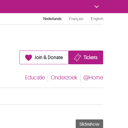
Nederlands
Français
English
Join & Donate
Tickets
Educatie
Onderzoek
@Home
Slideshow