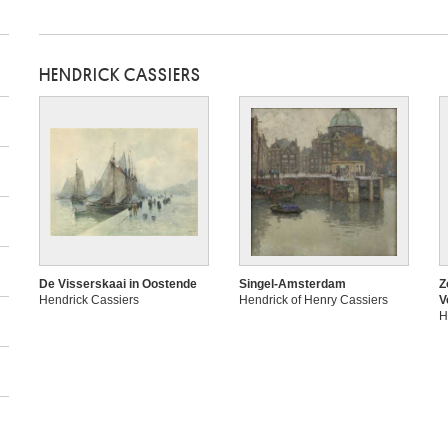
HENDRICK CASSIERS
De Visserskaai in Oostende
Singel-Amsterdam
Z
Hendrick Cassiers
Hendrick of Henry Cassiers
V
H