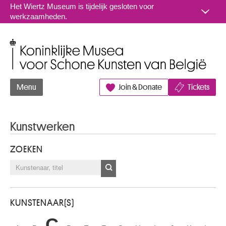
Naar inhoud
Het Wiertz Museum is tijdelijk gesloten voor
werkzaamheden.
Koninklijke Musea voor Schone Kunsten van België
Menu
Join & Donate
Tickets
Kunstwerken
ZOEKEN
KUNSTENAAR(S)
C