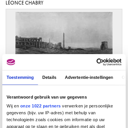
LÉONCE CHABRY
Philadelphia, Pennsylvania (Verenigde Staten) 1898 - New York, New York
(Verenigde Staten) 1976
Caliari Benedetto
Verona (Italië) 1438 - 1598
Caliari Carletto
Venetië (Italië) 1570 - 1596
Calonne Cécile
Bergen 1936
Calonne Jacques
Bergen 1930
Calraet Abraham van
Toestemming
Details
Advertentie-instellingen
Ov
Dordrecht (Nederland) 1642 - 1722
Ruïnen van Thebe, Opper-Egypte
Calvaert Denys
Léonce Chabry
Antwerpen ca. 1540 - Bologna (Italië) 1619
Verantwoord gebruik van uw gegevens
Camacho Jorge
Wij en
onze 1022 partners
verwerken je persoonlijke
Havana (Cuba) 1934
gegevens (bijv. uw IP-adres) met behulp van
Cambiaso Luca
technologieën zoals cookies om informatie op uw
Moneglia / Genua (Italië) 1527 - Madrid (Spanje) 1585
apparaat op te slaan en te gebruiken met als doel