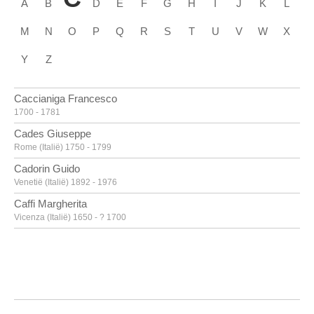
A
B
D
E
F
G
H
I
J
K
L
M
N
O
P
Q
R
S
T
U
V
W
X
Y
Z
Caccianiga Francesco
1700 - 1781
Cades Giuseppe
Rome (Italië) 1750 - 1799
Cadorin Guido
Venetië (Italië) 1892 - 1976
Caffi Margherita
Vicenza (Italië) 1650 - ? 1700
Caille Pierre
Doornik 1911 - Linkebeek 1996
Calandrucci Giacinto
Palermo (Italië) 1646 - 1707
Calder Alexander