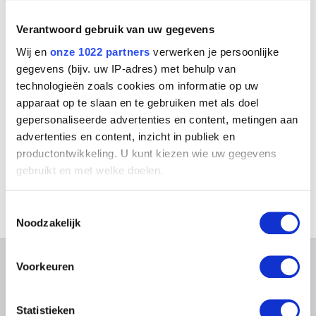
Cambier Juliette
Sint-Gillis / Brussel 1879 - Elsene / Brussel 1963
Verantwoord gebruik van uw gegevens
Cambier Louis Eugène
Wij en
onze 1022 partners
verwerken je persoonlijke
Schaarbeek / Brussel 1852 - Elsene / Brussel 1940
gegevens (bijv. uw IP-adres) met behulp van
Cambier Louis Gustave
technologieën zoals cookies om informatie op uw
Brussel 1874 - Elsene / Brussel 1949
apparaat op te slaan en te gebruiken met als doel
Portret van Lieven Bauwens
Cambier Nestor
gepersonaliseerde advertenties en content, metingen aan
Félix Cogen
Couillet / Charleroi 1879 - Brussel 1934
advertenties en content, inzicht in publiek en
Campagnola Domenico
productontwikkeling. U kunt kiezen wie uw gegevens
Venetië (Italië)? 1500 - Padua (Italië) 1564
gebruikt en met welke doelen.
Campendonk Heinrich
Krefeld, Noordrijn-Westfalen (Duitsland) 1889 - Amsterdam (Nederland)
Als u het toestaat, willen we ook graag:
Toestemmingsselectie
1957
Informatie verzamelen over uw geografische
Noodzakelijk
Camphuijsen Govert Dircksz.
locatie, die tot een paar meter nauwkeurig kan zijn
Dokkum (Nederland) 1623/24 - Amsterdam (Nederland) 1672
Uw apparaat identificeren door het actief te
scannen op specifieke eigenschappen (fingerprinting)
Voorkeuren
Camphuysen Dirk Rafaelsz.
OVER DE MUSEA
Lees meer over hoe uw persoonlijke gegevens worden
Gorinchem (Nederland) 1586 - Dokkum (Nederland) 1627
verwerkt en stel uw voorkeuren in het
detailgedeelte
in.
Veelgestelde vragen
Onderzoek
Campi Giulio
Statistieken