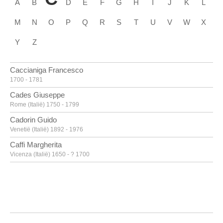
A
B
D
E
F
G
H
I
J
K
L
M
N
O
P
Q
R
S
T
U
V
W
X
Y
Z
Caccianiga Francesco
1700 - 1781
Cades Giuseppe
Rome (Italië) 1750 - 1799
Cadorin Guido
Venetië (Italië) 1892 - 1976
Caffi Margherita
Vicenza (Italië) 1650 - ? 1700
Caille Pierre
Doornik 1911 - Linkebeek 1996
Calandrucci Giacinto
Palermo (Italië) 1646 - 1707
Calder Alexander