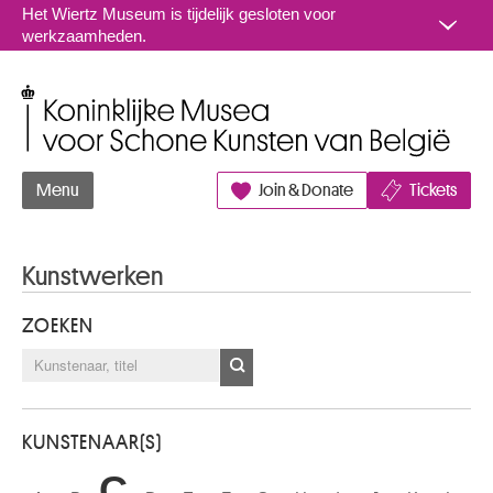
Naar inhoud
Het Wiertz Museum is tijdelijk gesloten voor
werkzaamheden.
Koninklijke Musea voor Schone Kunsten van België
Menu
Join & Donate
Tickets
Kunstwerken
ZOEKEN
KUNSTENAAR(S)
C