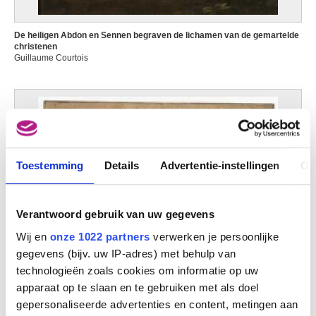
Cambier Juliette
Sint-Gillis / Brussel 1879 - Elsene / Brussel 1963
De heiligen Abdon en Sennen begraven de lichamen van de gemartelde
Cambier Louis Eugène
christenen
Guillaume Courtois
Schaarbeek / Brussel 1852 - Elsene / Brussel 1940
Cambier Louis Gustave
Brussel 1874 - Elsene / Brussel 1949
Cambier Nestor
Couillet / Charleroi 1879 - Brussel 1934
Campagnola Domenico
Venetië (Italië)? 1500 - Padua (Italië) 1564
Toestemming
Details
Advertentie-instellingen
Ov
Campendonk Heinrich
Krefeld, Noordrijn-Westfalen (Duitsland) 1889 - Amsterdam (Nederland)
1957
Verantwoord gebruik van uw gegevens
Camphuijsen Govert Dircksz.
Wij en
onze 1022 partners
verwerken je persoonlijke
Dokkum (Nederland) 1623/24 - Amsterdam (Nederland) 1672
gegevens (bijv. uw IP-adres) met behulp van
Camphuysen Dirk Rafaelsz.
technologieën zoals cookies om informatie op uw
Gorinchem (Nederland) 1586 - Dokkum (Nederland) 1627
apparaat op te slaan en te gebruiken met als doel
gepersonaliseerde advertenties en content, metingen aan
Campi Giulio