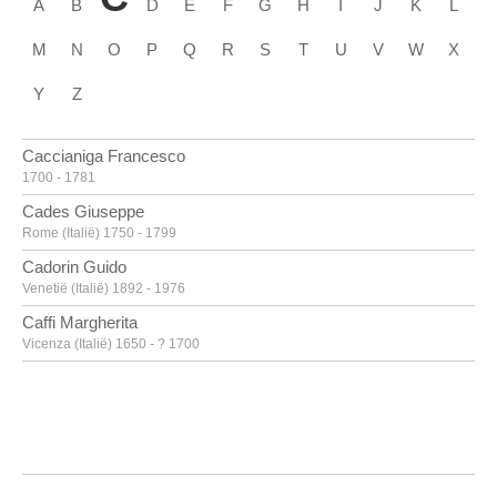
A
B
D
E
F
G
H
I
J
K
L
M
N
O
P
Q
R
S
T
U
V
W
X
Y
Z
Caccianiga Francesco
1700 - 1781
Cades Giuseppe
Rome (Italië) 1750 - 1799
Cadorin Guido
Venetië (Italië) 1892 - 1976
Caffi Margherita
Vicenza (Italië) 1650 - ? 1700
Caille Pierre
Doornik 1911 - Linkebeek 1996
Calandrucci Giacinto
Palermo (Italië) 1646 - 1707
Calder Alexander