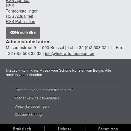
RSS Agenda
RSS
Carion Marius
Tentoonstellingen
Blaugies / Dour 1898 - Wasmes 1949
RSS Actualiteit
Carlier Jean-Guillaume
RSS Publicaties
Luik 1638 - 1675
Newsletter
Carlier Marie
Administratief adres
Antwerpen 1920 - Brussel 1986
Museumstraat 9 - 1000 Brussel | Tel.: +32 (0)2 508 32 11 | Fax:
Carlier Modeste
+32 (0)2 508 32 32 |
info@fine-arts-museum.be
Wasmuel / Quaregnon 1820 - Elsene / Brussel 1878
Carolus-Duran Charles-Emile-Auguste
© 2026 – Koninklijke Musea voor Schone Kunsten van België. Alle
Rijsel, Nord (Frankrijk) 1837 - Parijs (Frankrijk) 1917
rechten voorbehouden
Caron Marcel
Enghien-les-Bains, Val-d'Oise (Frankrijk) 1890 - Luik 1961
Klachten over onze dienstverlening ?
Carpeaux Jean-Baptiste
Toegankelijkheidsverklaring
Valenciennes, Nord (Frankrijk) 1827 - Courbevoie, Hauts-de-Seine
(Frankrijk) 1875
Wettelijke bepalingen
Carpentier Evariste
Cookieverklaring
Kuurne 1845 - Luik 1922
Carpioni Giulio
Praktisch
Tickets
Steun ons