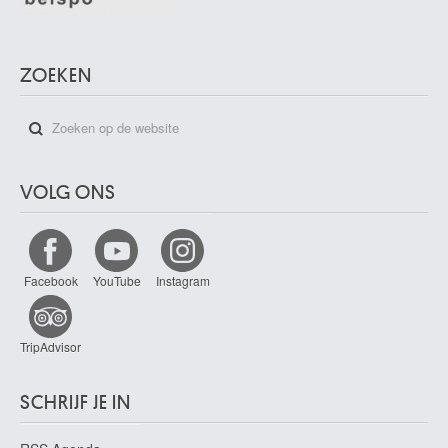
Cantré Jozef
Gent 1890 - 1957
Cap d'Encre
ZOEKEN
1963
Capogrossi Giuseppe
Rome (Italië) 1900 - 1972
Capouillard
Le Mans, Sarthe (Frankrijk) 1918
VOLG ONS
Carcan René
Brussel 1925 - 1993
Cárdenas Agustín
Facebook
YouTube
Instagram
Matanzas (Cuba) 1927 - Havana (Cuba) 2001
Cardi-Cigoli Lodovico
Firenze (Italië) 1559 - Rome (Italië) 1613
TripAdvisor
Cardon Johannes
Antwerpen 1614 - vóór 1656
SCHRIJF JE IN
Cariani Giovanni
Fuipiano / Bergamo of Venetië (Italië) ? ca. 1480 - ? na 1547