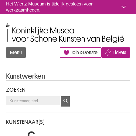
Naar inhoud
Het Wiertz Museum is tijdelijk gesloten voor
werkzaamheden.
Koninklijke Musea voor Schone Kunsten van België
Menu
Join & Donate
Tickets
Kunstwerken
ZOEKEN
KUNSTENAAR(S)
C