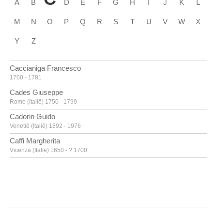
A
B
D
E
F
G
H
I
J
K
L
M
N
O
P
Q
R
S
T
U
V
W
X
Y
Z
Caccianiga Francesco
1700 - 1781
Cades Giuseppe
Rome (Italië) 1750 - 1799
Cadorin Guido
Venetië (Italië) 1892 - 1976
Caffi Margherita
Vicenza (Italië) 1650 - ? 1700
Caille Pierre
Doornik 1911 - Linkebeek 1996
Calandrucci Giacinto
Palermo (Italië) 1646 - 1707
Calder Alexander