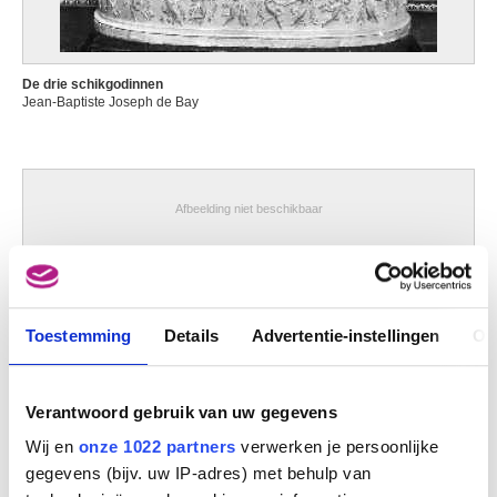
Dalpayrat Pierre-Adrien
Limoges (Frankrijk) 1844 - Parijs (Frankrijk) 1910
Damery Walthère
De drie schikgodinnen
Luik 1614 - 1678
Jean-Baptiste Joseph de Bay
Damian Horia
Boekarest (Roemenië) 1922
Danckerts de Rij Pieter
Amsterdam (Nederland) 1605 - Rudnik (Polen) 1661
Afbeelding niet beschikbaar
Dandolo Cesare
? ca. 1550 - ? ca. 1595
Generaal Pierre Cambronne
Jean-Baptiste Joseph de Bay
Danielle
Ukkel / Brussel 1944
Toestemming
Details
Advertentie-instellingen
Ov
Daniels Andries
Dansaert Léon
Brussel 1830 - Écouen, Val-d'Oise (Frankrijk) 1909
Verantwoord gebruik van uw gegevens
Danse Auguste
Wij en
onze 1022 partners
verwerken je persoonlijke
Brussel 1829 - Ukkel / Brussel 1929
gegevens (bijv. uw IP-adres) met behulp van
Darboven Hanne