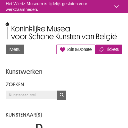
Naar inhoud
Het Wiertz Museum is tijdelijk gesloten voor
werkzaamheden.
Koninklijke Musea voor Schone Kunsten van België
Menu
Join & Donate
Tickets
Kunstwerken
ZOEKEN
KUNSTENAAR(S)
D