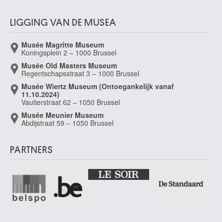
Aarau (Zwitserland) 1703 - Emmerik (Duitsland) 1780
De Belleroche Albert
LIGGING VAN DE MUSEA
Swansea (Wales, Verenigd Koninkrijk) 1864 - Rustington, West-Sussex
(Engeland, Verenigd Koninkrijk) 1944
Musée Magritte Museum
Koningsplein 2 – 1000 Brussel
De Beyer Jan
Aarau (Zwitserland) 1703 - Kleef, Noordrijn-Westfalen (Duitsland) 1780
Musée Old Masters Museum
Regentschapsstraat 3 – 1000 Brussel
de Bièfve Edouard
Musée Wiertz Museum (Ontoegankelijk vanaf
Brussel 1808 - 1882
11.10.2024)
Vautierstraat 62 – 1050 Brussel
De Bièvre Marie
Sint-Joost-ten-Node / Brussel 1865 - Elsene / Brussel 1940
Musée Meunier Museum
Abdijstraat 59 – 1050 Brussel
de Bisschop Jan
Amsterdam (Nederland) 1628 - Den Haag (Nederland) 1671
PARTNERS
De Block Eugène François
Geraardsbergen 1812 - Antwerpen 1893
de Bloot Pieter
Rotterdam (Nederland) 1601 - 1658
De Boeck Felix
Drogenbos 1898 - 1995