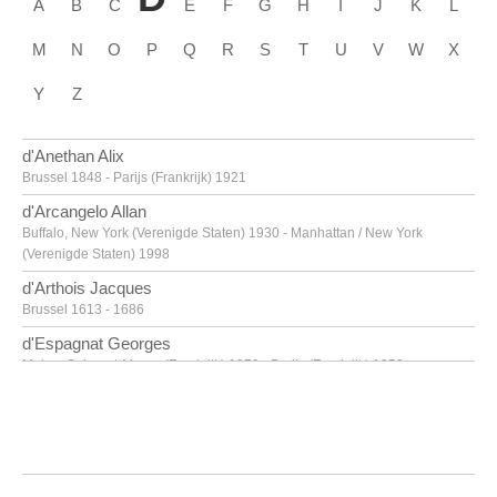
A
B
C
E
F
G
H
I
J
K
L
M
N
O
P
Q
R
S
T
U
V
W
X
Y
Z
d'Anethan Alix
Brussel 1848 - Parijs (Frankrijk) 1921
d'Arcangelo Allan
Buffalo, New York (Verenigde Staten) 1930 - Manhattan / New York
(Verenigde Staten) 1998
d'Arthois Jacques
Brussel 1613 - 1686
d'Espagnat Georges
Melun, Seine-et-Marne (Frankrijk) 1870 - Parijs (Frankrijk) 1950
d'Haese Reinhoud
Geraardsbergen 1928 - Parijs 2007
d'Haese Roel
Geraardsbergen 1921 - Brugge 1996