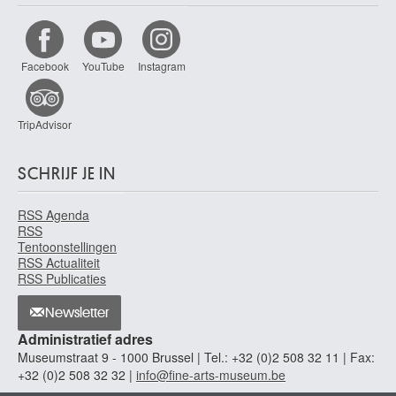
de Coene Joseph
Kortrijk 1875 - 1950
de Coninck Roger
Facebook
YouTube
Instagram
Diegem / Machelen 1926 - Parijs (Frankrijk) 2002
De Coorde Charles
Sint-Joost-ten-Node / Brussel 1890 - Etterbeek / Brussel 1963
TripAdvisor
De Cordier Thierry
Oudenaarde 1954
SCHRIJF JE IN
de Coter Colijn
Brussel ca. 1450/1455 - Brussel 1539/1540 (?)
RSS Agenda
RSS
de Coter Colyn
Tentoonstellingen
Brussel ca. 1450/1455 - Brussel 1539/1540 (?)
RSS Actualiteit
RSS Publicaties
de Crayer Gaspar
Antwerpen 1584 - Gent 1669
Newsletter
de Decker Luc
Administratief adres
Ninove 1907 - Meerbeke / Ninove 1982
Museumstraat 9 - 1000 Brussel | Tel.: +32 (0)2 508 32 11 | Fax:
de Duyts Jan
+32 (0)2 508 32 32 |
info@fine-arts-museum.be
Antwerpen 1629 - 1676