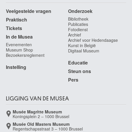
De Bremaecker Eugène
Brussel 1879 - 1963
Veelgestelde vragen
Onderzoek
de Brichy Karel
Bibliotheek
Praktisch
Publicaties
Wetteren 1878 - Brussel 1913
Tickets
Fotodienst
de Brocas Maurice
Archief
In de Musea
Brussel 1892 - Ukkel / Brussel 1948
Archief voor Hedendaagse
Evenementen
Kunst in België
de Bruycker Jules
Museum Shop
Digitaal Museum
Gent 1870 - 1945
Bezoekersreglement
Educatie
De Bruyn Nicolaas
Instelling
Antwerpen 1580 - Rotterdam (Nederland) 1656
Steun ons
de Burbure Louis
Pers
Schaarbeek / Brussel 1837 - Brussel 1911
de Caulery Louis
Kamerijk, Nord (Frankrijk) ? ca. 1580 - Antwerpen 1621/22
LIGGING VAN DE MUSEA
de Cauwer Joseph
Musée Magritte Museum
Beveren-Waas 1779 - Gent 1854
Koningsplein 2 – 1000 Brussel
de Champaigne Jean-Baptiste
Musée Old Masters Museum
Brussel 1631 - Parijs (Frankrijk) 1681
Regentschapsstraat 3 – 1000 Brussel