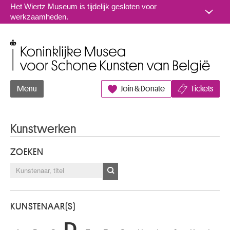
Naar inhoud
Het Wiertz Museum is tijdelijk gesloten voor
werkzaamheden.
Koninklijke Musea voor Schone Kunsten van België
Menu
Join & Donate
Tickets
Kunstwerken
ZOEKEN
KUNSTENAAR(S)
D