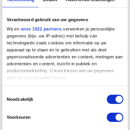
Davies Haydn
Rhymney / Wales (Groot-Brittannië) 1921 - Toronto (Canada) 2008
Davis John Scarlett
Verantwoord gebruik van uw gegevens
Leominster, Hereford and Worcester (Engeland, Verenigd Koninkrijk) 1804
Wij en
onze 1022 partners
verwerken je persoonlijke
- Londen (Engeland, Verenigd Koninkrijk) 1845
gegevens (bijv. uw IP-adres) met behulp van
Daxhelet Paul
Portret van Juffrouw Bénard
technologieën zoals cookies om informatie op uw
Jacques de Lalaing
Luik 1905 - 1993
apparaat op te slaan en te gebruiken met als doel
de Baellieur I Cornelis
gepersonaliseerde advertenties en content, metingen aan
Antwerpen 1607 - 1671
advertenties en content, inzicht in publiek en
De Baets Ange
productontwikkeling. U kunt kiezen wie uw gegevens
Evergem 1793 - Gent 1855
gebruikt en met welke doelen.
De Bay Auguste
Nantes, Loire-Atlantique (Frankrijk) 1804 - Parijs (Frankrijk) 1865
Als u het toestaat, willen we ook graag:
Toestemmingsselectie
De Bay Jean-Baptiste Joseph
Informatie verzamelen over uw geografische
Noodzakelijk
Mechelen 1779 - Parijs (Frankrijk) 1863
locatie, die tot een paar meter nauwkeurig kan zijn
Uw apparaat identificeren door het actief te
de Beer Jan
scannen op specifieke eigenschappen (fingerprinting)
Voorkeuren
Antwerpen ca. 1475 - vóór 1529
Lees meer over hoe uw persoonlijke gegevens worden
De Beijer Jan