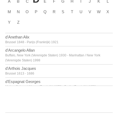
A
B
C
E
F
G
H
I
J
K
L
M
N
O
P
Q
R
S
T
U
V
W
X
Y
Z
d'Anethan Alix
Brussel 1848 - Parijs (Frankrijk) 1921
d'Arcangelo Allan
Buffalo, New York (Verenigde Staten) 1930 - Manhattan / New York
(Verenigde Staten) 1998
d'Arthois Jacques
Brussel 1613 - 1686
d'Espagnat Georges
Melun, Seine-et-Marne (Frankrijk) 1870 - Parijs (Frankrijk) 1950
d'Haese Reinhoud
Geraardsbergen 1928 - Parijs 2007
d'Haese Roel
Geraardsbergen 1921 - Brugge 1996