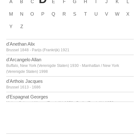
A
B
C
E
F
G
H
I
J
K
L
M
N
O
P
Q
R
S
T
U
V
W
X
Y
Z
d'Anethan Alix
Brussel 1848 - Parijs (Frankrijk) 1921
d'Arcangelo Allan
Buffalo, New York (Verenigde Staten) 1930 - Manhattan / New York
(Verenigde Staten) 1998
d'Arthois Jacques
Brussel 1613 - 1686
d'Espagnat Georges
Melun, Seine-et-Marne (Frankrijk) 1870 - Parijs (Frankrijk) 1950
d'Haese Reinhoud
Geraardsbergen 1928 - Parijs 2007
d'Haese Roel
Geraardsbergen 1921 - Brugge 1996