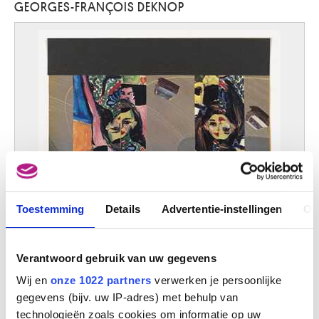
GEORGES-FRANÇOIS DEKNOP
D'Haveloose Marnix
Maldegem 1885 - Brussel 1973
d'Hondecoeter Melchior
Utrecht (Nederland) 1636 - Amsterdam (Nederland) 1695
d'Orgeix Christian
Foix, Ariège (Frankrijk) 1927
da Caravaggio Polidor Caldara
Caravaggio (Italië) 1490 - Messina (Sicilië, Italië) 1543 ?
da Reggio Raffaellino
Codemondo, Reggio Emilia (Italië) ca. 1550 - Rome (Italië) 1578
Dado
Centinje (Montenegro, Joegoslavië) 1933
Toestemming
Details
Advertentie-instellingen
Ov
Daeye Hippolyte
Gent 1873 - Antwerpen 1952
Collage
dal Ponte Giovanni
Verantwoord gebruik van uw gegevens
Georges-François Deknop
Firenze (Italië) 1385 - na 1437
Wij en
onze 1022 partners
verwerken je persoonlijke
Dalí Salvador
gegevens (bijv. uw IP-adres) met behulp van
Figueras (Catalonië, Spanje) 1904 - 1989
technologieën zoals cookies om informatie op uw