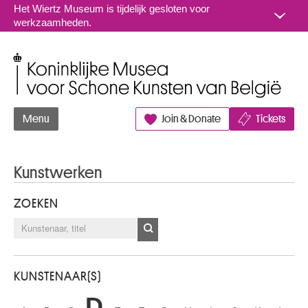
Naar inhoud
Het Wiertz Museum is tijdelijk gesloten voor
werkzaamheden.
Koninklijke Musea voor Schone Kunsten van België
Menu
Join & Donate
Tickets
Kunstwerken
ZOEKEN
KUNSTENAAR(S)
D