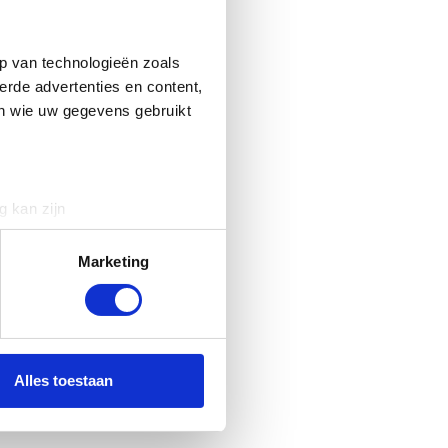
p van technologieën zoals
erde advertenties en content,
en wie uw gegevens gebruikt
g kan zijn
erprinting)
t
detailgedeelte
in. U kunt uw
Marketing
 media te bieden en om ons
ze partners voor social
nformatie die u aan ze heeft
Alles toestaan