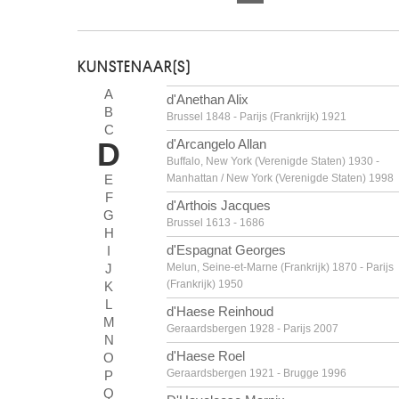
KUNSTENAAR(S)
A
d'Anethan Alix
B
Brussel 1848 - Parijs (Frankrijk) 1921
C
D
d'Arcangelo Allan
Buffalo, New York (Verenigde Staten) 1930 -
E
Manhattan / New York (Verenigde Staten) 1998
F
d'Arthois Jacques
G
Brussel 1613 - 1686
H
d'Espagnat Georges
I
J
Melun, Seine-et-Marne (Frankrijk) 1870 - Parijs
(Frankrijk) 1950
K
L
d'Haese Reinhoud
M
Geraardsbergen 1928 - Parijs 2007
N
d'Haese Roel
O
Geraardsbergen 1921 - Brugge 1996
P
Q