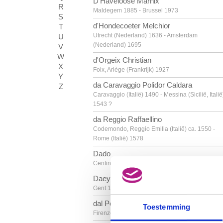
D'Haveloose Marnix
R
Maldegem 1885 - Brussel 1973
S
d'Hondecoeter Melchior
T
Utrecht (Nederland) 1636 - Amsterdam
U
(Nederland) 1695
V
W
d'Orgeix Christian
X
Foix, Ariège (Frankrijk) 1927
Y
da Caravaggio Polidor Caldara
Z
Caravaggio (Italië) 1490 - Messina (Sicilië, Italië
1543 ?
da Reggio Raffaellino
Codemondo, Reggio Emilia (Italië) ca. 1550 -
Rome (Italië) 1578
Dado
Centinje (Montenegro, Joegoslavië) 1933
Daeye Hippolyte
Gent 1873 - Antwerpen 1952
dal Ponte Giovanni
Toestemming
Firenze (Italië) 1385 - na 1437