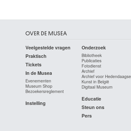
David Jacques-Louis
Parijs (Frankrijk) 1748 - Brussel 1825
David d'Angers Pierre-Jean
Angers, Maine-et-Loire (Frankrijk ) 1788 - Parijs
(Frankrijk) 1856
OVER DE MUSEA
Davies Haydn
Rhymney / Wales (Groot-Brittannië) 1921 -
Veelgestelde vragen
Onderzoek
Toronto (Canada) 2008
Bibliotheek
Praktisch
Davis John Scarlett
Publicaties
Leominster, Hereford and Worcester (Engeland,
Tickets
Fotodienst
Verenigd Koninkrijk) 1804 - Londen (Engeland,
Archief
In de Musea
Verenigd Koninkrijk) 1845
Archief voor Hedendaagse
Evenementen
Kunst in België
Daxhelet Paul
Museum Shop
Digitaal Museum
Luik 1905 - 1993
Bezoekersreglement
de Baellieur I Cornelis
Educatie
Instelling
Antwerpen 1607 - 1671
Steun ons
De Baets Ange
Pers
Evergem 1793 - Gent 1855
De Bay Auguste