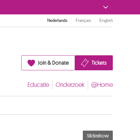
Nederlands
Français
English
Join & Donate
Tickets
Educatie
Onderzoek
@Home
Slideshow