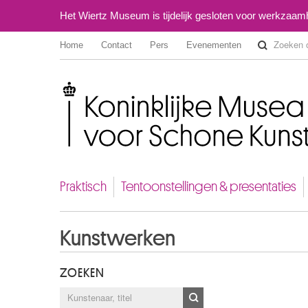
Het Wiertz Museum is tijdelijk gesloten voor werkzaa
Home
Contact
Pers
Evenementen
Koninklijke Musea voor Schone Kunsten van België
Praktisch
Tentoonstellingen & presentaties
Kunstwerken
ZOEKEN