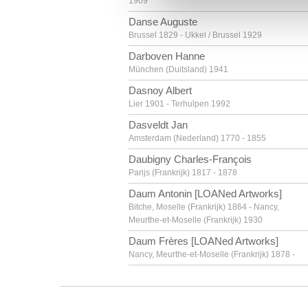
1909
Danse Auguste
Brussel 1829 - Ukkel / Brussel 1929
Darboven Hanne
München (Duitsland) 1941
Dasnoy Albert
Lier 1901 - Terhulpen 1992
Dasveldt Jan
Amsterdam (Nederland) 1770 - 1855
Daubigny Charles-François
Parijs (Frankrijk) 1817 - 1878
Daum Antonin [LOANed Artworks]
Bitche, Moselle (Frankrijk) 1864 - Nancy,
Meurthe-et-Moselle (Frankrijk) 1930
Daum Frères [LOANed Artworks]
Nancy, Meurthe-et-Moselle (Frankrijk) 1878 -
David Gerard
Oudewater (Nederland) ca. 1459 - Brugge 1523