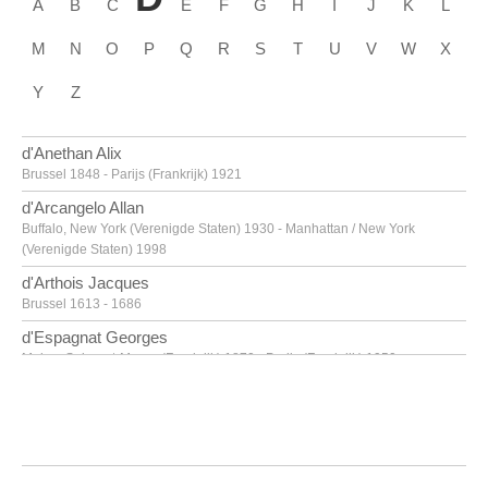
A
B
C
E
F
G
H
I
J
K
L
M
N
O
P
Q
R
S
T
U
V
W
X
Y
Z
d'Anethan Alix
Brussel 1848 - Parijs (Frankrijk) 1921
d'Arcangelo Allan
Buffalo, New York (Verenigde Staten) 1930 - Manhattan / New York
(Verenigde Staten) 1998
d'Arthois Jacques
Brussel 1613 - 1686
d'Espagnat Georges
Melun, Seine-et-Marne (Frankrijk) 1870 - Parijs (Frankrijk) 1950
d'Haese Reinhoud
Geraardsbergen 1928 - Parijs 2007
d'Haese Roel
Geraardsbergen 1921 - Brugge 1996