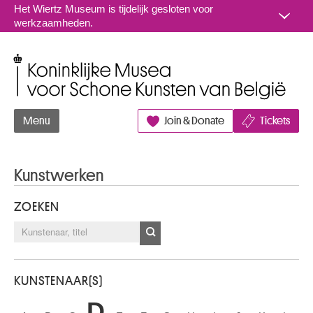
Naar inhoud
Het Wiertz Museum is tijdelijk gesloten voor
werkzaamheden.
Koninklijke Musea voor Schone Kunsten van België
Menu
Join & Donate
Tickets
Kunstwerken
ZOEKEN
KUNSTENAAR(S)
D