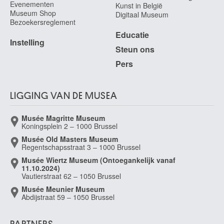
Evenementen
Aarau (Zwitserland) 1703 - Emmerik (Duitsland) 1780
Kunst in België
Museum Shop
Digitaal Museum
De Belleroche Albert
Bezoekersreglement
Swansea (Wales, Verenigd Koninkrijk) 1864 - Rustington, West-Sussex
Educatie
(Engeland, Verenigd Koninkrijk) 1944
Instelling
Steun ons
De Beyer Jan
Pers
Aarau (Zwitserland) 1703 - Kleef, Noordrijn-Westfalen (Duitsland) 1780
de Bièfve Edouard
Brussel 1808 - 1882
LIGGING VAN DE MUSEA
De Bièvre Marie
Sint-Joost-ten-Node / Brussel 1865 - Elsene / Brussel 1940
Musée Magritte Museum
Koningsplein 2 – 1000 Brussel
de Bisschop Jan
Musée Old Masters Museum
Amsterdam (Nederland) 1628 - Den Haag (Nederland) 1671
Regentschapsstraat 3 – 1000 Brussel
De Block Eugène François
Musée Wiertz Museum (Ontoegankelijk vanaf
Geraardsbergen 1812 - Antwerpen 1893
11.10.2024)
Vautierstraat 62 – 1050 Brussel
de Bloot Pieter
Musée Meunier Museum
Rotterdam (Nederland) 1601 - 1658
Abdijstraat 59 – 1050 Brussel
De Boeck Felix
Drogenbos 1898 - 1995