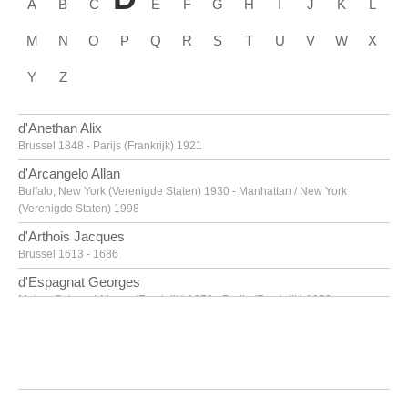
A
B
C
E
F
G
H
I
J
K
L
M
N
O
P
Q
R
S
T
U
V
W
X
Y
Z
d'Anethan Alix
Brussel 1848 - Parijs (Frankrijk) 1921
d'Arcangelo Allan
Buffalo, New York (Verenigde Staten) 1930 - Manhattan / New York
(Verenigde Staten) 1998
d'Arthois Jacques
Brussel 1613 - 1686
d'Espagnat Georges
Melun, Seine-et-Marne (Frankrijk) 1870 - Parijs (Frankrijk) 1950
d'Haese Reinhoud
Geraardsbergen 1928 - Parijs 2007
d'Haese Roel
Geraardsbergen 1921 - Brugge 1996