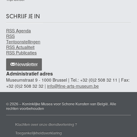
De Bremaecker Eugène
Brussel 1879 - 1963
SCHRIJF JE IN
de Brichy Karel
Wetteren 1878 - Brussel 1913
RSS Agenda
de Brocas Maurice
RSS
Brussel 1892 - Ukkel / Brussel 1948
Tentoonstellingen
RSS Actualiteit
de Bruycker Jules
RSS Publicaties
Gent 1870 - 1945
Newsletter
De Bruyn Nicolaas
Antwerpen 1580 - Rotterdam (Nederland) 1656
Administratief adres
Museumstraat 9 - 1000 Brussel | Tel.: +32 (0)2 508 32 11 | Fax:
de Burbure Louis
+32 (0)2 508 32 32 |
info@fine-arts-museum.be
Schaarbeek / Brussel 1837 - Brussel 1911
de Caulery Louis
Kamerijk, Nord (Frankrijk) ? ca. 1580 - Antwerpen 1621/22
© 2026 – Koninklijke Musea voor Schone Kunsten van België. Alle
rechten voorbehouden
de Cauwer Joseph
Beveren-Waas 1779 - Gent 1854
Klachten over onze dienstverlening ?
de Champaigne Jean-Baptiste
Brussel 1631 - Parijs (Frankrijk) 1681
Toegankelijkheidsverklaring