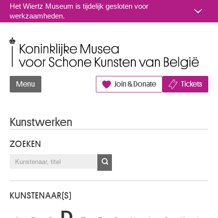
Naar inhoud
Het Wiertz Museum is tijdelijk gesloten voor
werkzaamheden.
Koninklijke Musea voor Schone Kunsten van België
Menu
Join & Donate
Tickets
Kunstwerken
ZOEKEN
KUNSTENAAR(S)
D