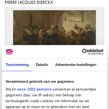
PIERRE JACQUES DIERCKX
D'Haveloose Marnix
Maldegem 1885 - Brussel 1973
d'Hondecoeter Melchior
Utrecht (Nederland) 1636 - Amsterdam (Nederland) 1695
d'Orgeix Christian
Foix, Ariège (Frankrijk) 1927
da Caravaggio Polidor Caldara
Caravaggio (Italië) 1490 - Messina (Sicilië, Italië) 1543 ?
da Reggio Raffaellino
Codemondo, Reggio Emilia (Italië) ca. 1550 - Rome (Italië) 1578
Dado
Toestemming
Details
Advertentie-instellingen
Ov
Centinje (Montenegro, Joegoslavië) 1933
De spinsters
Pierre Jacques Dierckx
Daeye Hippolyte
Gent 1873 - Antwerpen 1952
Verantwoord gebruik van uw gegevens
dal Ponte Giovanni
Wij en
onze 1022 partners
verwerken je persoonlijke
Firenze (Italië) 1385 - na 1437
gegevens (bijv. uw IP-adres) met behulp van
Dalí Salvador
technologieën zoals cookies om informatie op uw
Figueras (Catalonië, Spanje) 1904 - 1989
apparaat op te slaan en te gebruiken met als doel