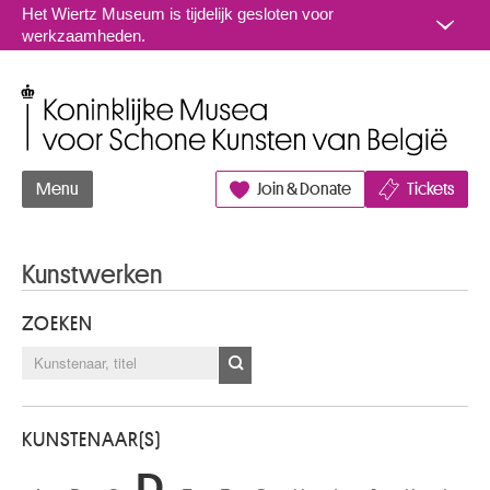
Naar inhoud
Het Wiertz Museum is tijdelijk gesloten voor
werkzaamheden.
Koninklijke Musea voor Schone Kunsten van België
Menu
Join & Donate
Tickets
Kunstwerken
ZOEKEN
KUNSTENAAR(S)
D