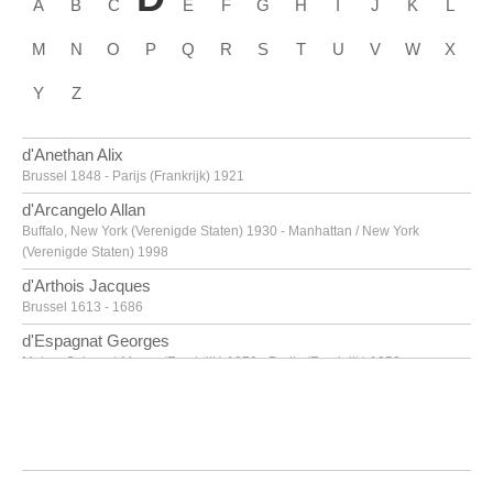
A
B
C
E
F
G
H
I
J
K
L
M
N
O
P
Q
R
S
T
U
V
W
X
Y
Z
d'Anethan Alix
Brussel 1848 - Parijs (Frankrijk) 1921
d'Arcangelo Allan
Buffalo, New York (Verenigde Staten) 1930 - Manhattan / New York
(Verenigde Staten) 1998
d'Arthois Jacques
Brussel 1613 - 1686
d'Espagnat Georges
Melun, Seine-et-Marne (Frankrijk) 1870 - Parijs (Frankrijk) 1950
d'Haese Reinhoud
Geraardsbergen 1928 - Parijs 2007
d'Haese Roel
Geraardsbergen 1921 - Brugge 1996