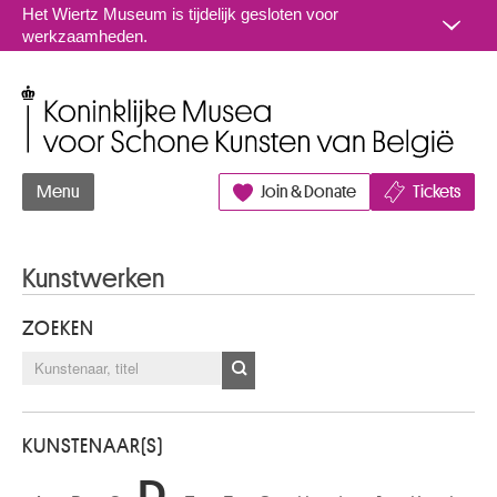
Naar inhoud
Het Wiertz Museum is tijdelijk gesloten voor
werkzaamheden.
Koninklijke Musea voor Schone Kunsten van België
Menu
Join & Donate
Tickets
Kunstwerken
ZOEKEN
KUNSTENAAR(S)
D