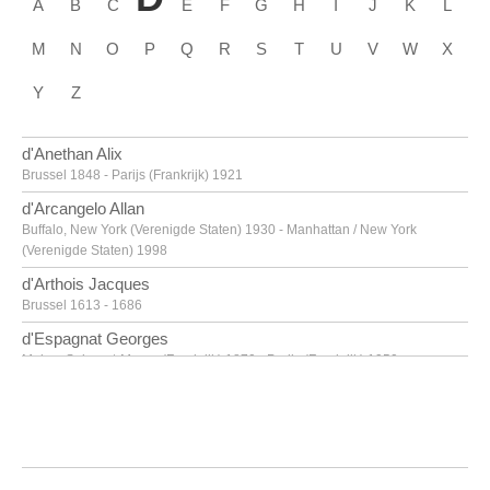
A
B
C
E
F
G
H
I
J
K
L
M
N
O
P
Q
R
S
T
U
V
W
X
Y
Z
d'Anethan Alix
Brussel 1848 - Parijs (Frankrijk) 1921
d'Arcangelo Allan
Buffalo, New York (Verenigde Staten) 1930 - Manhattan / New York
(Verenigde Staten) 1998
d'Arthois Jacques
Brussel 1613 - 1686
d'Espagnat Georges
Melun, Seine-et-Marne (Frankrijk) 1870 - Parijs (Frankrijk) 1950
d'Haese Reinhoud
Geraardsbergen 1928 - Parijs 2007
d'Haese Roel
Geraardsbergen 1921 - Brugge 1996