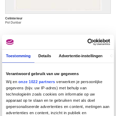
Dalpayrat Pierre-Adrien
Limoges (Frankrijk) 1844 - Parijs (Frankrijk) 1910
Damery Walthère
Celinterieur
Luik 1614 - 1678
Pol Dunbar
Damian Horia
Boekarest (Roemenië) 1922
Danckerts de Rij Pieter
Amsterdam (Nederland) 1605 - Rudnik (Polen) 1661
Dandolo Cesare
Toestemming
Details
Advertentie-instellingen
Ov
? ca. 1550 - ? ca. 1595
Danielle
Verantwoord gebruik van uw gegevens
Ukkel / Brussel 1944
Daniels Andries
Wij en
onze 1022 partners
verwerken je persoonlijke
gegevens (bijv. uw IP-adres) met behulp van
Dansaert Léon
technologieën zoals cookies om informatie op uw
Brussel 1830 - Écouen, Val-d'Oise (Frankrijk) 1909
apparaat op te slaan en te gebruiken met als doel
Danse Auguste
gepersonaliseerde advertenties en content, metingen aan
Brussel 1829 - Ukkel / Brussel 1929
advertenties en content, inzicht in publiek en
Darboven Hanne