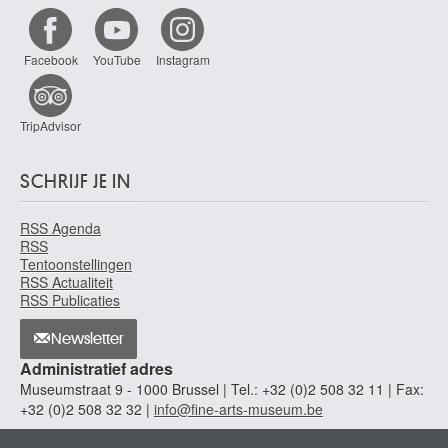
De Boeck Francine
Ukkel / Brussel 1949
Facebook
YouTube
Instagram
De Bolle Francis
Elsene / Brussel 1939
de Bosschère Jean
TripAdvisor
Ukkel / Brussel 1878 - Châteauroux, Indre (Frankrijk) 1953
De Braekeleer Ferdinand
SCHRIJF JE IN
Antwerpen 1792 - 1883
De Braekeleer Henri
RSS Agenda
Antwerpen 1840 - 1888
RSS
de Braekeleer Jacques
Tentoonstellingen
RSS Actualiteit
Antwerpen 1823 - 1906
RSS Publicaties
de Bray Jan
Haarlem (Nederland) ca. 1627 - 1697
Newsletter
de Bray Joseph Salomonsz.
Administratief adres
? 1605 - ? 1664
Museumstraat 9 - 1000 Brussel | Tel.: +32 (0)2 508 32 11 | Fax:
+32 (0)2 508 32 32 |
info@fine-arts-museum.be
De Bray Salomon
Amsterdam (Nederland) 1597 - Haarlem (Nederland) 1664