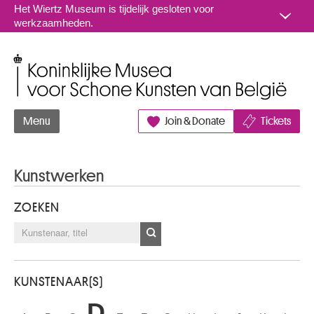
Naar inhoud
Het Wiertz Museum is tijdelijk gesloten voor
werkzaamheden.
Koninklijke Musea voor Schone Kunsten van België
Menu
Join & Donate
Tickets
Kunstwerken
ZOEKEN
KUNSTENAAR(S)
D