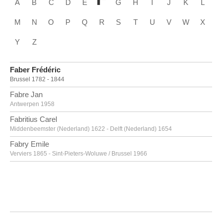
A
B
C
D
E
G
H
I
J
K
L
M
N
O
P
Q
R
S
T
U
V
W
X
Y
Z
Faber Frédéric
Brussel 1782 - 1844
Fabre Jan
Antwerpen 1958
Fabritius Carel
Middenbeemster (Nederland) 1622 - Delft (Nederland) 1654
Fabry Emile
Verviers 1865 - Sint-Pieters-Woluwe / Brussel 1966
Fabry Emile [LOANed Artworks]
Verviers 1865 - Sint-Pieters-Woluwe / Brussel 1966
Faes Peter
Meer / Hoogstraten 1750 - Antwerpen 1814
Fantin-Latour Henri