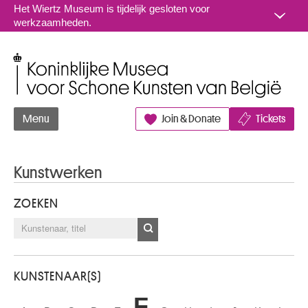
Naar inhoud
Het Wiertz Museum is tijdelijk gesloten voor
werkzaamheden.
Koninklijke Musea voor Schone Kunsten van België
Menu
Join & Donate
Tickets
Kunstwerken
ZOEKEN
KUNSTENAAR(S)
F